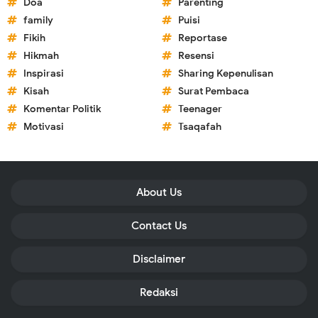
Doa
Parenting
family
Puisi
Fikih
Reportase
Hikmah
Resensi
Inspirasi
Sharing Kepenulisan
Kisah
Surat Pembaca
Komentar Politik
Teenager
Motivasi
Tsaqafah
About Us
Contact Us
Disclaimer
Redaksi