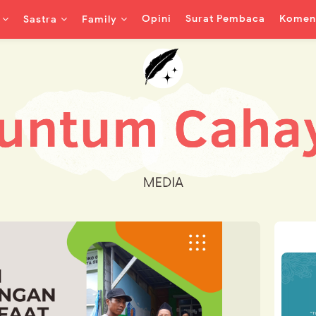
Opini
Surat Pembaca
Koment
Sastra
Family