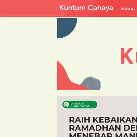
Kuntum Cahaya
About