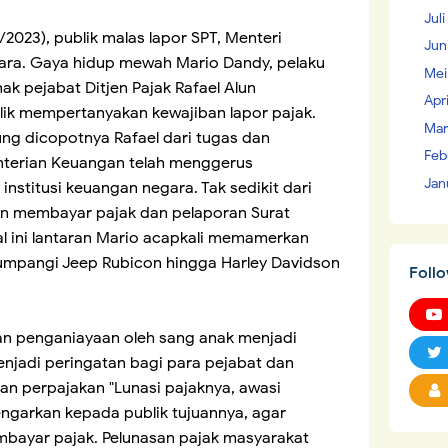
Juli
/2023), publik malas lapor SPT, Menteri
Jun
cara. Gaya hidup mewah Mario Dandy, pelaku
Mei
k pejabat Ditjen Pajak Rafael Alun
Apr
ik mempertanyakan kewajiban lapor pajak.
Mar
ng dicopotnya Rafael dari tugas dan
Feb
enterian Keuangan telah menggerus
Jan
nstitusi keuangan negara. Tak sedikit dari
n membayar pajak dan pelaporan Surat
l ini lantaran Mario acapkali memamerkan
pangi Jeep Rubicon hingga Harley Davidson
Foll
an penganiayaan oleh sang anak menjadi
njadi peringatan bagi para pejabat dan
gan perpajakan "Lunasi pajaknya, awasi
ngarkan kepada publik tujuannya, agar
mbayar pajak. Pelunasan pajak masyarakat