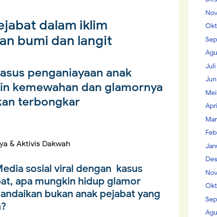
Nov
ejabat dalam iklim
Okt
an bumi dan langit
Sep
Agu
Jul
kasus penganiayaan anak
Jun
kin kemewahan dan glamornya
Mei
akan terbongkar
Apr
Mar
Feb
ya & Aktivis Dakwah
Jan
Des
edia sosial viral dengan kasus
Nov
at, apa mungkin hidup glamor
Okt
 andaikan bukan anak pejabat yang
Sep
n?
Agu