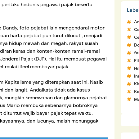
 perilaku hedonis pegawai pajak beserta
Labe
An
 Dandy, foto pejabat lain mengendarai motor
C
an harta pejabat pun turut dilucuti, menjadi
C
tnya hidup mewah dan megah, rakyat susah
D
ndiran keras dan konten-konten ramai-ramai
fa
 Jenderal Pajak (DJP). Hal itu membuat pegawai
Fi
et mulai ilfeel membayar pajak.
H
In
m Kapitalisme yang diterapkan saat ini. Nasib
Ki
i dan langit. Andaikata tidak ada kasus
Ko
ak, mungkin kemewahan dan glamornya pejabat
Mo
Kasus Mario membuka sebenarnya bobroknya
at dituntut wajib bayar pajak tepat waktu,
ekayaannya, dan lucunya, malah menunggak