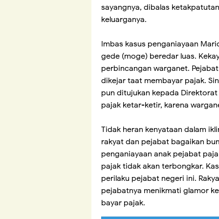
sayangnya, dibalas ketakpatutan
keluarganya.
Imbas kasus penganiayaan Mario
gede (moge) beredar luas. Kekaya
perbincangan warganet. Pejaba
dikejar taat membayar pajak. Si
pun ditujukan kepada Direktorat
pajak ketar-ketir, karena wargan
Tidak heran kenyataan dalam ikli
rakyat dan pejabat bagaikan bum
penganiayaan anak pejabat paj
pajak tidak akan terbongkar. 
perilaku pejabat negeri ini. Raky
pejabatnya menikmati glamor k
bayar pajak.