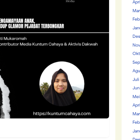
Apr
Mar
Feb
Jan
Des
Nov
Okt
Sep
Agu
Jul
Jun
Mei
Apr
Mar
Feb
Jan
Des