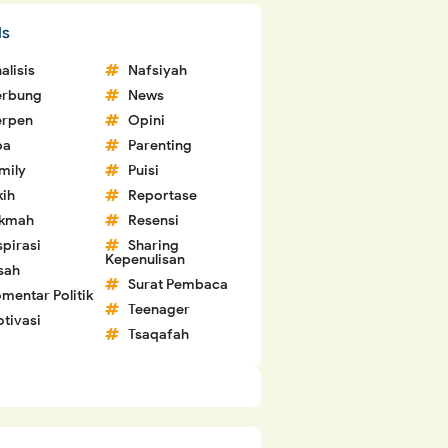
ls
alisis
Nafsiyah
erbung
News
erpen
Opini
oa
Parenting
mily
Puisi
kih
Reportase
ikmah
Resensi
spirasi
Sharing
Kepenulisan
sah
Surat Pembaca
mentar Politik
Teenager
tivasi
Tsaqafah