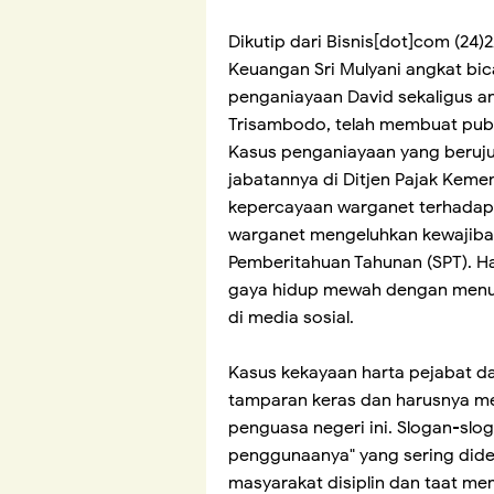
Dikutip dari Bisnis[dot]com (24)2
Keuangan Sri Mulyani angkat bi
penganiayaan David sekaligus ana
Trisambodo, telah membuat publ
Kasus penganiayaan yang beruju
jabatannya di Ditjen Pajak Kem
kepercayaan warganet terhadap i
warganet mengeluhkan kewajiba
Pemberitahuan Tahunan (SPT). Ha
gaya hidup mewah dengan menum
di media sosial.
Kasus kekayaan harta pejabat d
tamparan keras dan harusnya me
penguasa negeri ini. Slogan-slo
penggunaanya" yang sering dide
masyarakat disiplin dan taat me