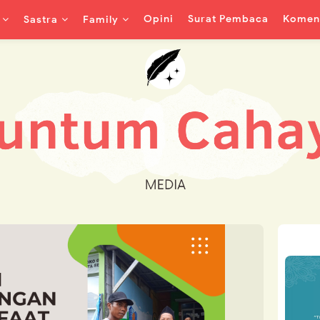
Opini
Surat Pembaca
Koment
Sastra
Family