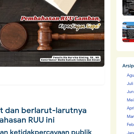
Arsip
Agu
Jul
Jun
Mei
 dan berlarut-larutnya
Apr
Mar
hasan RUU ini
Feb
n ketidakpercayaan publik
Jan