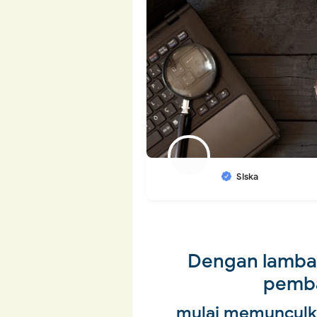
Siska
Dengan lambat
pemba
mulai memunculka