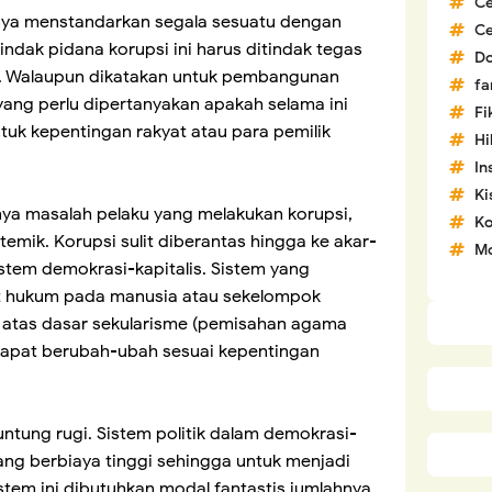
C
nya menstandarkan segala sesuatu dengan
C
dak pidana korupsi ini harus ditindak tegas
D
a. Walaupun dikatakan untuk pembangunan
fa
 yang perlu dipertanyakan apakah selama ini
Fi
uk kepentingan rakyat atau para pemilik
H
In
Ki
nya masalah pelaku yang melakukan korupsi,
Ko
temik. Korupsi sulit diberantas hingga ke akar-
Mo
stem demokrasi-kapitalis. Sistem yang
 hukum pada manusia atau sekelompok
i atas dasar sekularisme (pemisahan agama
 dapat berubah-ubah sesuai kepentingan
ntung rugi. Sistem politik dalam demokrasi-
ang berbiaya tinggi sehingga untuk menjadi
tem ini dibutuhkan modal fantastis jumlahnya.