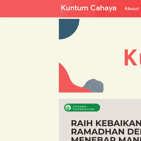
Kuntum Cahaya
About