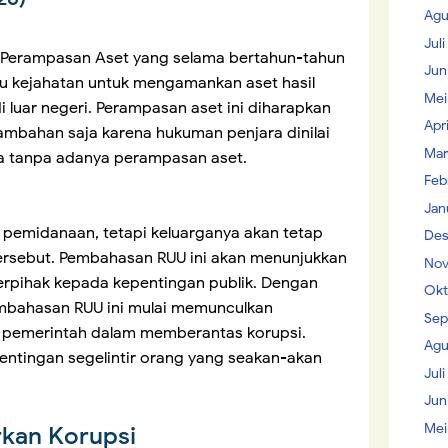
Agu
Jul
Perampasan Aset yang selama bertahun-tahun
Jun
ku kejahatan untuk mengamankan aset hasil
Mei
 luar negeri. Perampasan aset ini diharapkan
Apr
ambahan saja karena hukuman penjara dinilai
Mar
ra tanpa adanya perampasan aset.
Feb
Jan
 pemidanaan, tetapi keluarganya akan tetap
Des
tersebut. Pembahasan RUU ini akan menunjukkan
Nov
rpihak kepada kepentingan publik. Dengan
Okt
embahasan RUU ini mulai memunculkan
Sep
a pemerintah dalam memberantas korupsi.
Agu
ntingan segelintir orang yang seakan-akan
Juli
Jun
Mei
kan Korupsi