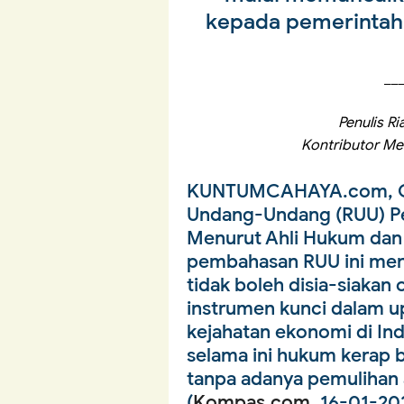
kepada pemerintah
__
Penulis Ri
Kontributor M
KUNTUMCAHAYA.com, 
Undang-Undang (RUU) P
Menurut Ahli Hukum da
pembahasan RUU ini me
tidak boleh disia-siakan
instrumen kunci dalam 
kejahatan ekonomi di In
selama ini hukum kerap 
tanpa adanya pemulihan a
(
Kompas.com
, 16-01-20