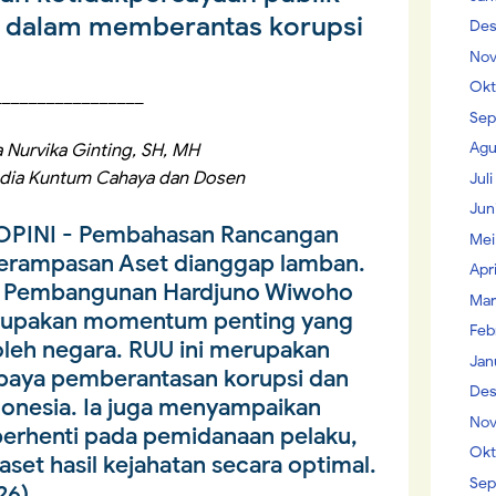
 dalam memberantas korupsi
Des
Nov
Okt
_________________
Sep
Agu
a Nurvika Ginting, SH, MH
edia Kuntum Cahaya dan Dosen
Jul
Jun
OPINI
- Pembahasan Rancangan
Mei
erampasan Aset dianggap lamban.
Apr
n Pembangunan Hardjuno Wiwoho
Mar
rupakan momentum penting yang
Feb
 oleh negara. RUU ini merupakan
Jan
upaya pemberantasan korupsi dan
Des
donesia. Ia juga menyampaikan
Nov
berhenti pada pemidanaan pelaku,
Okt
set hasil kejahatan secara optimal.
Sep
26)