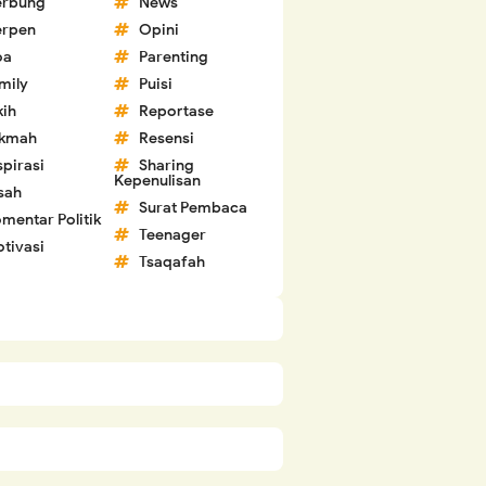
erbung
News
erpen
Opini
oa
Parenting
mily
Puisi
kih
Reportase
ikmah
Resensi
spirasi
Sharing
Kepenulisan
sah
Surat Pembaca
mentar Politik
Teenager
tivasi
Tsaqafah