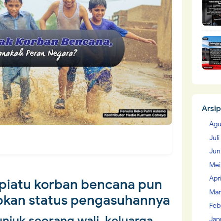
Arsip
Agu
Jul
Jun
Mei
Apr
piatu korban bencana pun
Mar
pkan status pengasuhannya
Feb
njuk seorang wali, keluarga
Jan