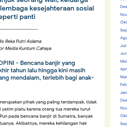
lembaga kesejahteraan sosial
Des
Nov
eperti panti
Okt
_________________
Sep
Agu
is Reka Putri Aslama
Jul
tor Media Kuntum Cahaya
Jun
Mei
OPINI
- Bencana banjir yang
Apr
ir tahun lalu hingga kini masih
ng mendalam, terlebih bagi anak-
Mar
Feb
Jan
Des
merupakan pihak yang paling terdampak, tidak
Nov
i yatim piatu karena orang tua mereka turut
Okt
Pun pada bencana banjir di Sumatra, banyak
 tuanya. Akibatnya, mereka kehilangan hak
Sep