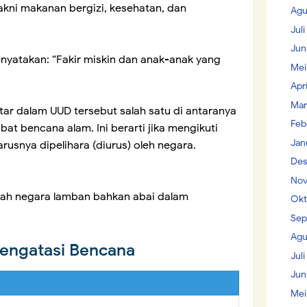
kni makanan bergizi, kesehatan, dan
Agu
Jul
Jun
enyatakan: “Fakir miskin dan anak-anak yang
Mei
Apr
Mar
ar dalam UUD tersebut salah satu di antaranya
Feb
bat bencana alam. Ini berarti jika mengikuti
Jan
arusnya dipelihara (diurus) oleh negara.
Des
Nov
alah negara lamban bahkan abai dalam
Okt
Sep
Agu
engatasi Bencana
Juli
Jun
Mei