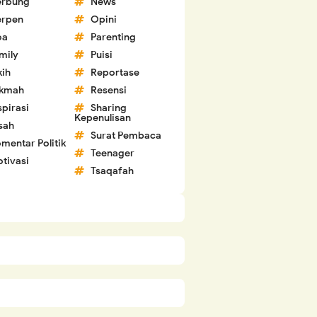
erbung
News
erpen
Opini
oa
Parenting
mily
Puisi
kih
Reportase
ikmah
Resensi
spirasi
Sharing
Kepenulisan
sah
Surat Pembaca
mentar Politik
Teenager
tivasi
Tsaqafah