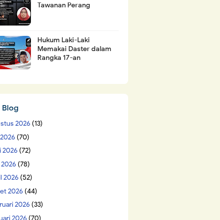
Tawanan Perang
Hukum Laki-Laki
Memakai Daster dalam
Rangka 17-an
 Blog
stus 2026
(13)
i 2026
(70)
i 2026
(72)
 2026
(78)
il 2026
(52)
et 2026
(44)
ruari 2026
(33)
uari 2026
(70)