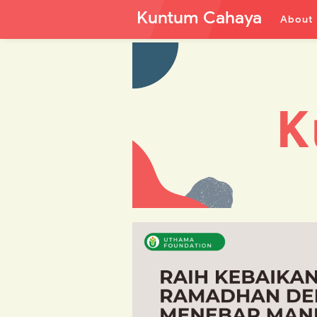
Kuntum Cahaya
About