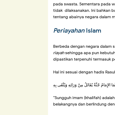
pada swasta. Sementara pada w
tidak dilaksanakan. Ini bahkan 
tentang abainya negara dalam 
Periayahan
Islam
Berbeda dengan negara dalam sist
riayah
sehingga apa pun kebutuha
dipastikan terpenuhi termasuk 
Hal ini sesuai dengan hadis Rasul
َّمَا الإِمَامُ جُنَّةٌ يُقَاتَلُ مِنْ وَرَائِهِ وَيُتَّقَى بِهِ
“Sungguh imam (khalifah) adalah
belakangnya dan berlindung deng