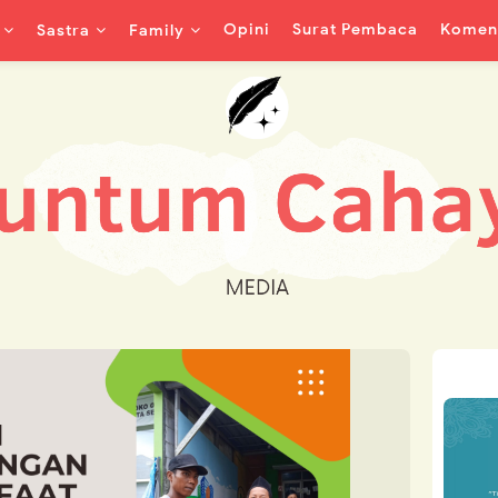
Opini
Surat Pembaca
Koment
Sastra
Family