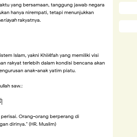
aktu yang bersamaan, tanggung jawab negara
bukan hanya nirempati, tetapi menunjukkan
me
riayah
rakyatnya.
em Islam, yakni Khil4fah yang memiliki visi
n rakyat terlebih dalam kondisi bencana akan
pengurusan anak-anak yatim piatu.
ullah saw.:
إِن
 perisai. Orang-orang berperang di
an dirinya." (HR. Muslim)