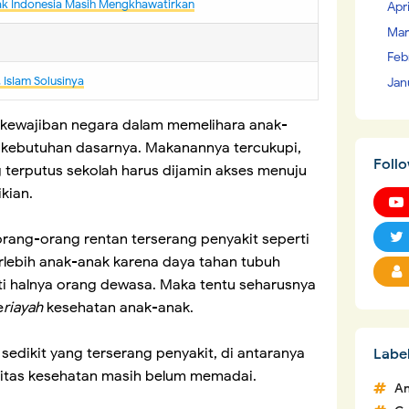
ak Indonesia Masih Mengkhawatirkan
Apr
Mar
Feb
IsIam Solusinya
Jan
, kewajiban negara dalam memelihara anak-
 kebutuhan dasarnya. Makanannya tercukupi,
Foll
 terputus sekolah harus dijamin akses menuju
kian.
rang-orang rentan terserang penyakit seperti
 Terlebih anak-anak karena daya tahan tubuh
ti halnya orang dewasa. Maka tentu seharusnya
e
riayah
kesehatan anak-anak.
sedikit yang terserang penyakit, di antaranya
Labe
ilitas kesehatan masih belum memadai.
An