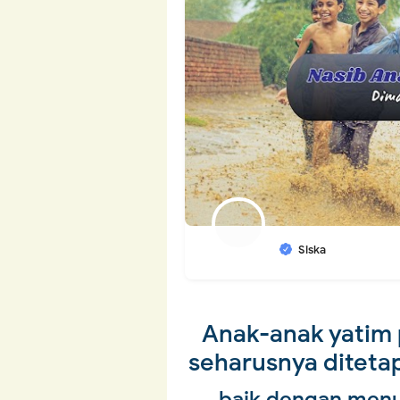
Siska
Anak-anak yatim 
seharusnya diteta
baik dengan menu