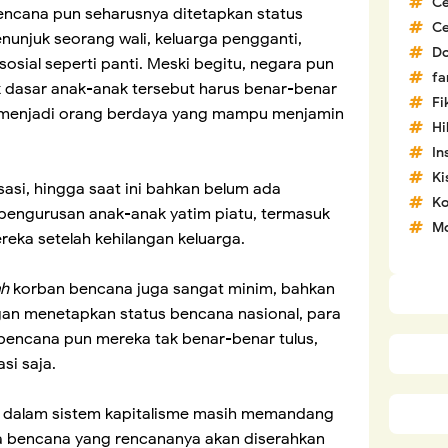
C
encana pun seharusnya ditetapkan status
C
unjuk seorang wali, keluarga pengganti,
D
sial seperti panti. Meski begitu, negara pun
fa
k dasar anak-anak tersebut harus benar-benar
Fi
 menjadi orang berdaya yang mampu menjamin
H
In
Ki
isasi, hingga saat ini bahkan belum ada
Ko
pengurusan anak-anak yatim piatu, termasuk
Mo
eka setelah kehilangan keluarga.
ah
korban bencana juga sangat minim, bahkan
gan menetapkan status bencana nasional, para
bencana pun mereka tak benar-benar tulus,
si saja.
ra dalam sistem kapitalisme masih memandang
sa bencana yang rencananya akan diserahkan