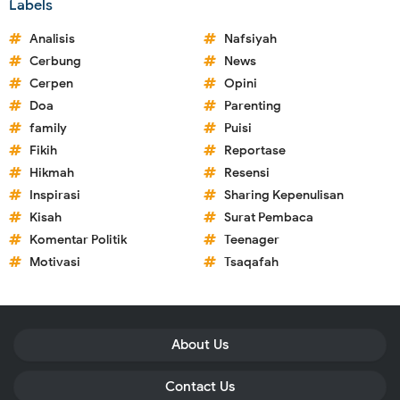
Labels
Analisis
Nafsiyah
Cerbung
News
Cerpen
Opini
Doa
Parenting
family
Puisi
Fikih
Reportase
Hikmah
Resensi
Inspirasi
Sharing Kepenulisan
Kisah
Surat Pembaca
Komentar Politik
Teenager
Motivasi
Tsaqafah
About Us
Contact Us