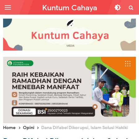
Kuntum Cahaya
Home
Opini
Dana Difabel Dikorupsi, Islam Solusi Hakiki