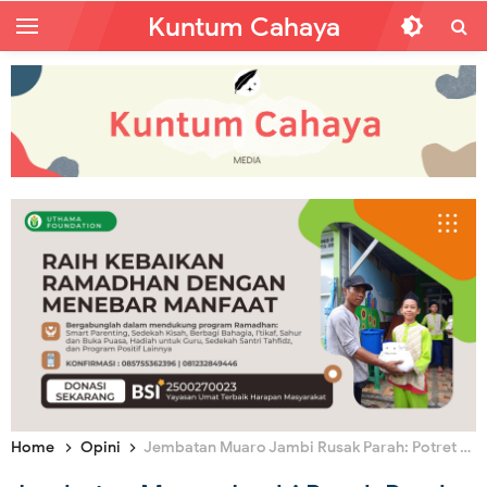
Kuntum Cahaya
Home
Opini
Jembatan Muaro Jambi Rusak Parah: Potret Kacaunya Pengelolaan Infrastruktur dalam Kapitalisme