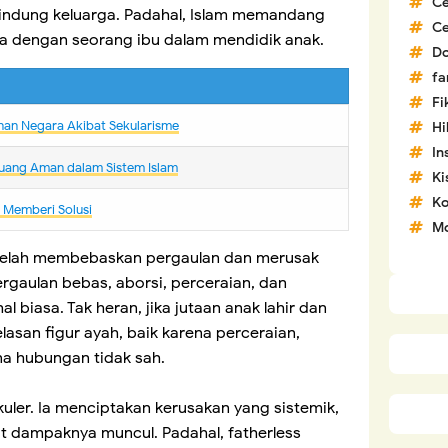
C
lindung keluarga. Padahal, Islam memandang
C
a dengan seorang ibu dalam mendidik anak.
D
fa
Fi
nan Negara Akibat Sekularisme
H
In
uang Aman dalam Sistem Islam
Ki
Ko
m Memberi Solusi
Mo
er telah membebaskan pergaulan dan merusak
pergaulan bebas, aborsi, perceraian, dan
 biasa. Tak heran, jika jutaan anak lahir dan
asan figur ayah, baik karena perceraian,
ena hubungan tidak sah.
sekuler. Ia menciptakan kerusakan yang sistemik,
t dampaknya muncul. Padahal, fatherless