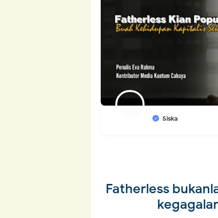
Siska
Fatherless bukanl
kegagalan