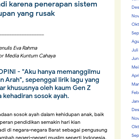
jadi karena penerapan sistem
Des
upan yang rusak
Nov
Okt
__________________
Sep
Agu
enulis Eva Rahma
Jul
or Media Kuntum Cahaya
Jun
Mei
OPINI
- "Aku hanya memanggilmu
Apr
n Arah", sepenggal lirik lagu yang
Mar
gar khususnya oleh kaum Gen Z
Feb
 kehadiran sosok ayah.
Jan
Des
iadaan sosok ayah dalam kehidupan anak, baik
Nov
 peran pendidikan semakin hari kian
Okt
adi di negara-negara Barat sebagai pengusung
Sep
rambah negeri-negeri muslim seperti Indonesia.