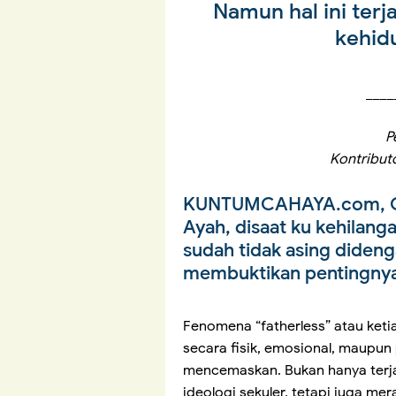
Namun hal ini ter
kehid
____
P
Kontribut
KUNTUMCAHAYA.com, 
Ayah, disaat ku kehilanga
sudah tidak asing diden
membuktikan pentingnya
Fenomena “fatherless” atau ket
secara fisik, emosional, maupun
mencemaskan. Bukan hanya terj
ideologi sekuler, tetapi juga me