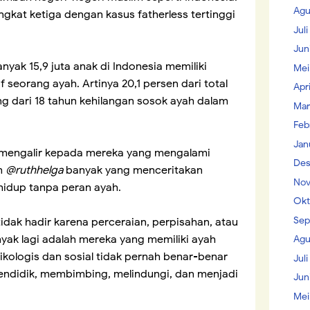
Agu
ngkat ketiga dengan kasus fatherless tertinggi
Jul
Jun
anyak 15,9 juta anak di Indonesia memiliki
Mei
 seorang ayah. Artinya 20,1 persen dari total
Apr
ng dari 18 tahun kehilangan sosok ayah dalam
Mar
Feb
Jan
s mengalir kepada mereka yang mengalami
Des
am
@ruthhelga
banyak yang menceritakan
Nov
idup tanpa peran ayah.
Okt
Sep
dak hadir karena perceraian, perpisahan, atau
yak lagi adalah mereka yang memiliki ayah
Agu
sikologis dan sosial tidak pernah benar-benar
Juli
mendidik, membimbing, melindungi, dan menjadi
Jun
Mei