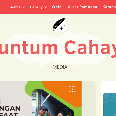
Opini
Surat Pembaca
Koment
Sastra
Family