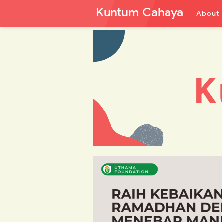
Kuntum Cahaya
About