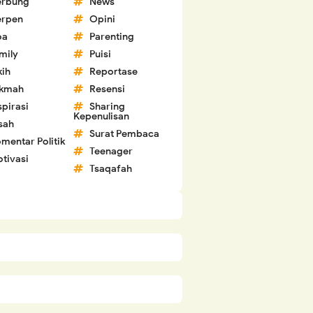
erbung
News
erpen
Opini
oa
Parenting
mily
Puisi
kih
Reportase
ikmah
Resensi
spirasi
Sharing
Kepenulisan
sah
Surat Pembaca
mentar Politik
Teenager
tivasi
Tsaqafah