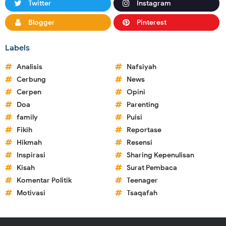
Twitter
Instagram
Blogger
Pinterest
Labels
Analisis
Nafsiyah
Cerbung
News
Cerpen
Opini
Doa
Parenting
family
Puisi
Fikih
Reportase
Hikmah
Resensi
Inspirasi
Sharing Kepenulisan
Kisah
Surat Pembaca
Komentar Politik
Teenager
Motivasi
Tsaqafah