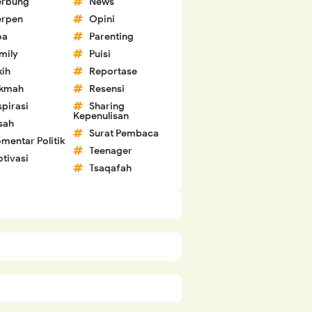
erbung
News
erpen
Opini
oa
Parenting
mily
Puisi
kih
Reportase
ikmah
Resensi
spirasi
Sharing
Kepenulisan
sah
Surat Pembaca
mentar Politik
Teenager
tivasi
Tsaqafah