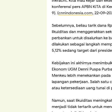
inkracht. Kita mau kejar dan ekse
konferensi pers APBN KiTA di Ke
9). (
cnnindonesia.com
, 22-09-20
Sebelumnya, beliau tarik dana Rp
likuiditas dan menggerakkan sekto
perbankan untuk disalurkan ke b
dilakukan sebagai langkah mem
5,12% sedang target dari presid
Kebijakan ini akhirnya menimbul
Ekonom UGM Denni Puspa Purbasa
Menkeu lebih menekankan pada
lapangan pekerjaan. Salah satu
atau ketersediaan uang tunai di
Namun, saat likuiditas meningk
menjadi tidak tertarik untuk me