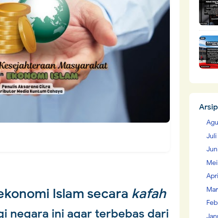
Arsip
Agu
Jul
Jun
Mei
Apr
Mar
ekonomi Islam secara
kafah
Feb
i negara ini agar terbebas dari
Jan