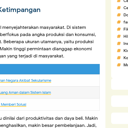
C
C
 Ketimpangan
D
fa
al menyejahterakan masyarakat. Di sistem
Fi
 berfokus pada angka produksi dan konsumsi,
H
t. Beberapa ukuran utamanya, yaitu produksi
In
 Makin tinggi permintaan dianggap ekonomi
Ki
n yang terjadi di masyarakat.
Ko
Mo
nan Negara Akibat Sekularisme
uang Aman dalam Sistem Islam
m Memberi Solusi
 dinilai dari produktivitas dan daya beli. Makin
enghasilkan, makin besar pembelanjaan. Jadi,