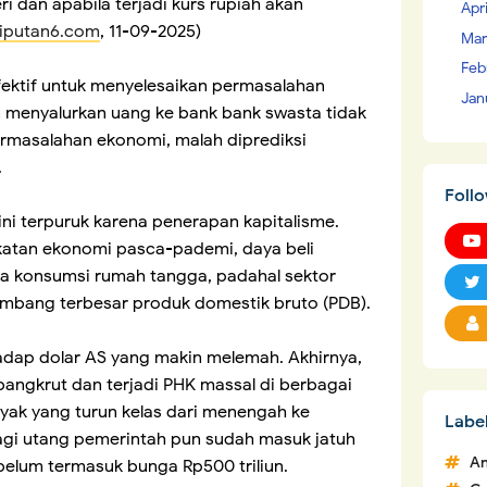
ri dan apabila terjadi kurs rupiah akan
Apr
liputan6.com
, 11-09-2025)
Mar
Feb
efektif untuk menyelesaikan permasalahan
Jan
n menyalurkan uang ke bank bank swasta tidak
rmasalahan ekonomi, malah diprediksi
.
Foll
ini terpuruk karena penerapan kapitalisme.
gkatan ekonomi pasca-pademi, daya beli
a konsumsi rumah tangga, padahal sektor
bang terbesar produk domestik bruto (PDB).
rhadap dolar AS yang makin melemah. Akhirnya,
angkrut dan terjadi PHK massal di berbagai
yak yang turun kelas dari menengah ke
Labe
lagi utang pemerintah pun sudah masuk jatuh
An
 belum termasuk bunga Rp500 triliun.