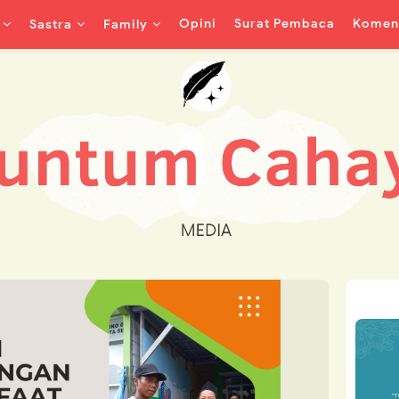
Opini
Surat Pembaca
Koment
Sastra
Family