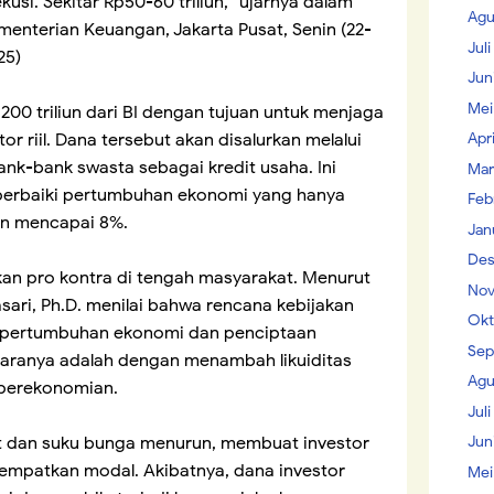
kusi. Sekitar Rp50-60 triliun,” ujarnya dalam
Agu
menterian Keuangan, Jakarta Pusat, Senin (22-
Jul
25)
Jun
Mei
200 triliun dari BI dengan tujuan untuk menjaga
Apr
r riil. Dana tersebut akan disalurkan melalui
ank-bank swasta sebagai kredit usaha. Ini
Mar
perbaiki pertumbuhan ekonomi yang hanya
Feb
en mencapai 8%.
Jan
Des
kan pro kontra di tengah masyarakat. Menurut
Nov
ri, Ph.D. menilai bahwa rencana kebijakan
Okt
 pertumbuhan ekonomi dan penciptaan
Sep
 caranya adalah dengan menambah likuiditas
Agu
 perekonomian.
Juli
Jun
at dan suku bunga menurun, membuat investor
nempatkan modal. Akibatnya, dana investor
Mei