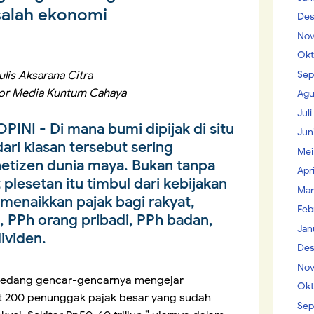
alah ekonomi
Des
Nov
______________________
Okt
Sep
ulis Aksarana Citra
tor Media Kuntum Cahaya
Agu
Jul
OPINI
- Di mana bumi dipijak di situ
Jun
dari kiasan tersebut sering
Mei
netizen dunia maya. Bukan tanpa
Apr
plesetan itu timbul dari kebijakan
Mar
menaikkan pajak bagi rakyat,
Feb
%, PPh orang pribadi, PPh badan,
Jan
ividen.
Des
Nov
sedang gencar-gencarnya mengejar
Okt
st 200 penunggak pajak besar yang sudah
Sep