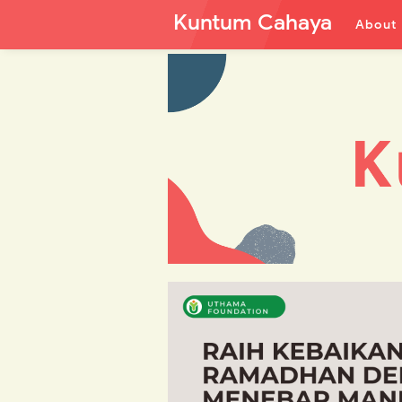
Kuntum Cahaya
About