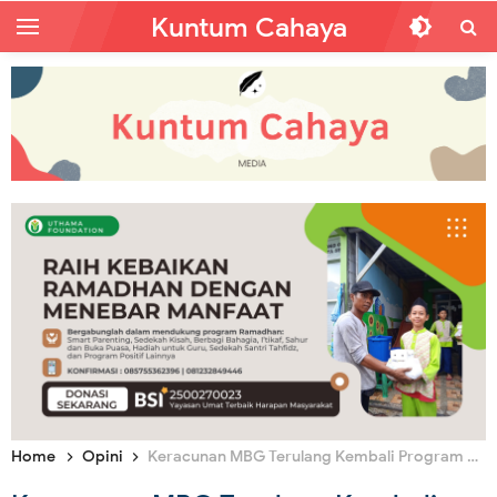
Kuntum Cahaya
Home
Opini
Keracunan MBG Terulang Kembali Program Membahayakan Keselamatan Rakyat