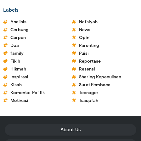
Labels
Analisis
Nafsiyah
Cerbung
News
Cerpen
Opini
Doa
Parenting
family
Puisi
Fikih
Reportase
Hikmah
Resensi
Inspirasi
Sharing Kepenulisan
Kisah
Surat Pembaca
Komentar Politik
Teenager
Motivasi
Tsaqafah
About Us