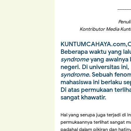
_____
Penuli
Kontributor Media Kun
KUNTUMCAHAYA.com,O
Beberapa waktu yang la
syndrome
yang awalnya b
negeri. Di universitas i
syndrome
. Sebuah feno
mahasiswa ini berlaku s
Di atas permukaan terlih
sangat khawatir.
Hal yang serupa juga terjadi di 
permukaannya terlihat sangat m
padahal dalam pikiran dan hatiny