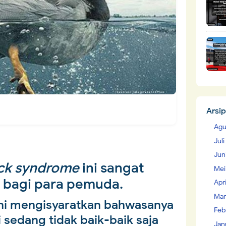
Arsip
Agu
Jul
Jun
ck syndrome
ini sangat
Mei
 bagi para pemuda.
Apr
Mar
ni mengisyaratkan bahwasanya
Feb
 sedang tidak baik-baik saja
Jan