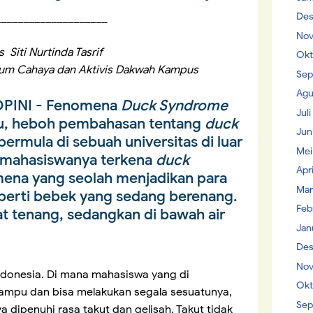
____________________
Des
Nov
s Siti Nurtinda Tasrif
Okt
tum Cahaya dan Aktivis Dakwah Kampus
Sep
Agu
PINI
- Fenomena
Duck Syndrome
Jul
lu, heboh pembahasan tentang
duck
Jun
ermula di sebuah universitas di luar
Mei
ni, mahasiswanya terkena
duck
Apr
mena yang seolah menjadikan para
Mar
eperti bebek yang sedang berenang.
Feb
at tenang, sedangkan di bawah air
Jan
Des
Nov
Indonesia. Di mana mahasiswa yang di
Okt
ampu dan bisa melakukan segala sesuatunya,
Sep
a dipenuhi rasa takut dan gelisah. Takut tidak