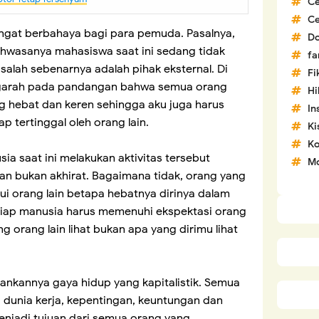
C
C
angat berbahaya bagi para pemuda. Pasalnya,
D
hwasanya mahasiswa saat ini sedang tidak
fa
asalah sebenarnya adalah pihak eksternal. Di
Fi
garah pada pandangan bahwa semua orang
H
g hebat dan keren sehingga aku juga harus
In
p tertinggal oleh orang lain.
Ki
Ko
ia saat ini melakukan aktivitas tersebut
Mo
an bukan akhirat. Bagaimana tidak, orang yang
ui orang lain betapa hebatnya dirinya dalam
setiap manusia harus memenuhi ekspektasi orang
 orang lain lihat bukan apa yang dirimu lihat
alankannya gaya hidup yang kapitalistik. Semua
dunia kerja, kepentingan, keuntungan dan
menjadi tujuan dari semua orang yang