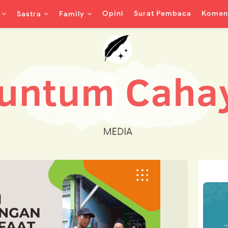
Opini
Surat Pembaca
Koment
Sastra
Family