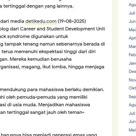
Agu
la tertinggal dengan yang lainnya.
Jul
 dari media
detikedu.com
(19-08-2025)
Jun
olog dari Career and Student Development Unit
Mei
ck syndrome digunakan untuk
Apr
 tampak tenang namun sebenarnya berada di
Mar
terus memenuhi ekspektasi tinggi dari diri
Feb
ngan. Mereka kemudian berusaha
Jan
rganisasi, magang, ikut lomba, hingga menjaga
Des
Nov
Okt
g mendukung para mahasiswa berlaku demikian.
Sep
hi oleh pemuda-pemuda yang memiliki
si di usia muda. Menjadikan mahasiswa
Agu
an tertinggal sangat jauh oleh teman-
Juli
Jun
Mei
 harusnya bisa menjadi generasi emas yang