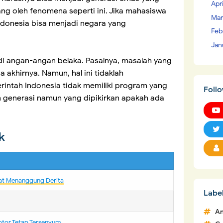
Apr
ng oleh fenomena seperti ini. Jika mahasiswa
Mar
Indonesia bisa menjadi negara yang
Feb
Jan
di angan-angan belaka. Pasalnya, masalah yang
 akhirnya. Namun, hal ini tidaklah
ntah Indonesia tidak memiliki program yang
Foll
n generasi namun yang dipikirkan apakah ada
ik
kyat Menanggung Derita
Labe
An
ptor Tetap Tersenyum