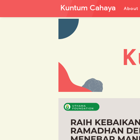
Kuntum Cahaya
About