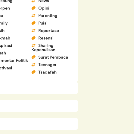
erbung
News
erpen
Opini
oa
Parenting
mily
Puisi
kih
Reportase
ikmah
Resensi
spirasi
Sharing
Kepenulisan
sah
Surat Pembaca
mentar Politik
Teenager
tivasi
Tsaqafah