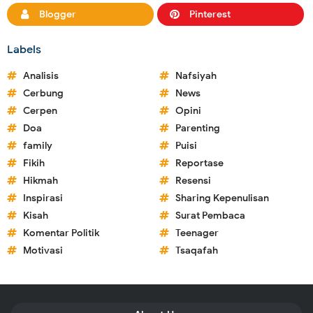
Blogger
Pinterest
Labels
Analisis
Nafsiyah
Cerbung
News
Cerpen
Opini
Doa
Parenting
family
Puisi
Fikih
Reportase
Hikmah
Resensi
Inspirasi
Sharing Kepenulisan
Kisah
Surat Pembaca
Komentar Politik
Teenager
Motivasi
Tsaqafah