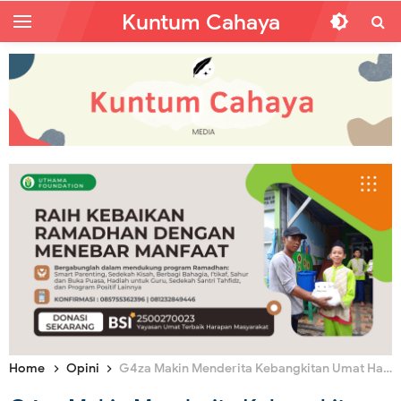
Kuntum Cahaya
Home
Opini
G4za Makin Menderita Kebangkitan Umat Harus Disegerakan