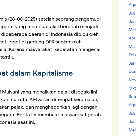
Agu
Jul
mis (28-08-2025) setelah seorang pengemudi
Jun
n aparat yang membuat aksi berubah menjadi
Mei
dibeberapa daerah di Indonesia dipicu oleh
Apr
et-joget di gedung DPR seolah-olah
Mar
ia. Karena masyarakat keberatan mengenai
Feb
astik.
Jan
bat dalam Kapitalisme
Des
Nov
Okt
 Mulyani yang menaikkan pajak disegala lini
Sep
an murottal Al-Qur'an ditempat keramaian,
Agu
enakan pajak, dan menghebohkan lagi dengan
Juli
egara. Berita ini membuat masyarakat gerah
Jun
onesia saat ini.
Mei