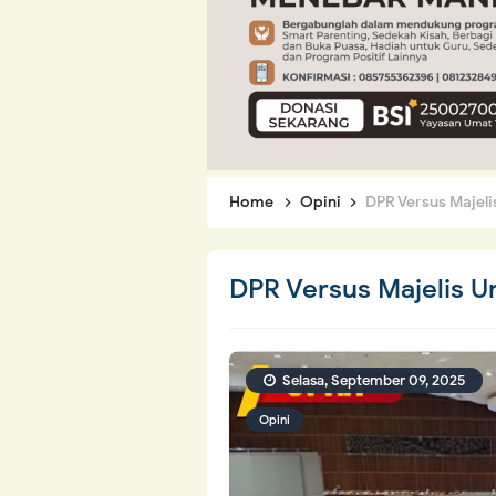
Home
Opini
DPR Versus Majeli
DPR Versus Majelis U
Selasa, September 09, 2025
Opini