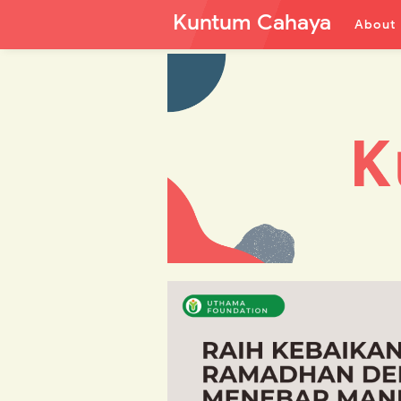
Kuntum Cahaya
About