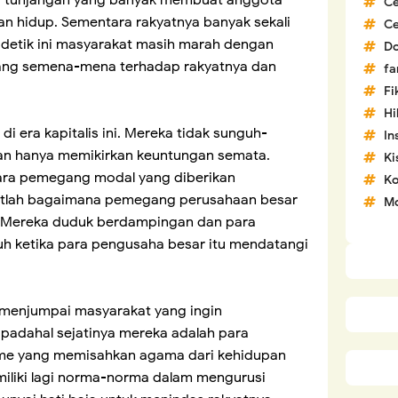
t, tunjangan yang banyak membuat anggota
C
 hidup. Sementara rakyatnya banyak sekali
C
detik ini masyarakat masih marah dengan
D
ang semena-mena terhadap rakyatnya dan
fa
Fi
H
di era kapitalis ini. Mereka tidak sunguh-
In
an hanya memikirkan keuntungan semata.
Ki
ara pemegang modal yang diberikan
Ko
atlah bagaimana pemegang perusahaan besar
Mo
. Mereka duduk berdampingan dan para
h ketika para pengusaha besar itu mendatangi
an menjumpai masyarakat yang ingin
k padahal sejatinya mereka adalah para
risme yang memisahkan agama dari kehidupan
miliki lagi norma-norma dalam mengurusi