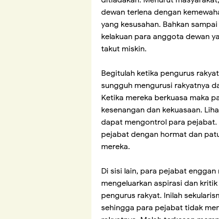
ditiadakan. Menurut masyaraka
dewan terlena dengan kemewahan
yang kesusahan. Bahkan sampai 
kelakuan para anggota dewan y
takut miskin.
Begitulah ketika pengurus rakyat 
sungguh mengurusi rakyatnya d
Ketika mereka berkuasa maka p
kesenangan dan kekuasaan. Lih
dapat mengontrol para pejabat
pejabat dengan hormat dan patu
mereka.
Di sisi lain, para pejabat engg
mengeluarkan aspirasi dan kriti
pengurus rakyat. Inilah sekula
sehingga para pejabat tidak me