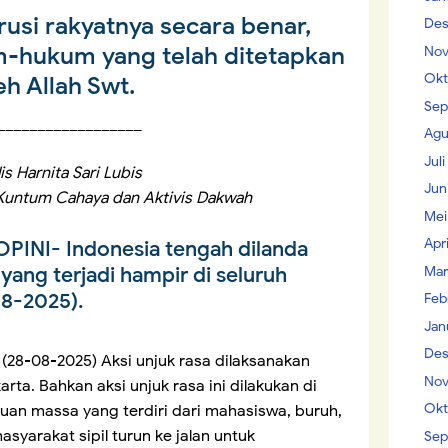
usi rakyatnya secara benar,
Des
-hukum yang telah ditetapkan
Nov
Okt
eh Allah Swt.
Sep
__________________
Agu
Jul
is Harnita Sari Lubis
Jun
Kuntum Cahaya dan Aktivis Dakwah
Mei
Apr
OPINI
- Indonesia tengah dilanda
ang terjadi hampir di seluruh
Mar
08-2025).
Feb
Jan
Des
, (28-08-2025) Aksi unjuk rasa dilaksanakan
Nov
ta. Bahkan aksi unjuk rasa ini dilakukan di
Okt
buan massa yang terdiri dari mahasiswa, buruh,
syarakat sipil turun ke jalan untuk
Sep