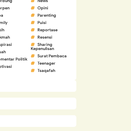
erbung
News
erpen
Opini
oa
Parenting
mily
Puisi
kih
Reportase
ikmah
Resensi
spirasi
Sharing
Kepenulisan
sah
Surat Pembaca
mentar Politik
Teenager
tivasi
Tsaqafah