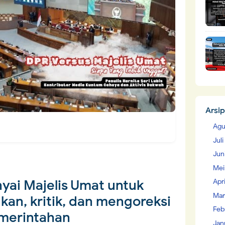
Arsip
Agu
Jul
Jun
Mei
ai Majelis Umat untuk
Apr
Mar
n, kritik, dan mengoreksi
Feb
merintahan
Jan