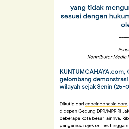
yang tidak mengur
sesuai dengan hukum
ol
____
Penul
Kontributor Media 
KUNTUMCAHAYA.com, 
gelombang demonstrasi y
wilayah sejak Senin (25-
Dikutip dari
cnbcindonesia.com
didepan Gedung DPR/MPR RI Jakar
beberapa kota besar lainnya. Ri
pengemudi ojek online, hingga ma