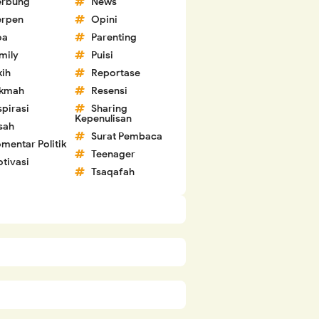
erbung
News
erpen
Opini
oa
Parenting
mily
Puisi
kih
Reportase
ikmah
Resensi
spirasi
Sharing
Kepenulisan
sah
Surat Pembaca
mentar Politik
Teenager
tivasi
Tsaqafah