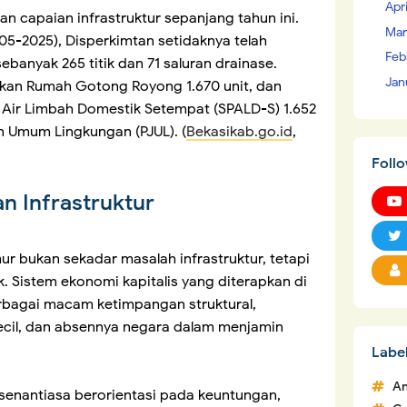
Apr
n capaian infrastruktur sepanjang tahun ini.
Mar
05-2025), Disperkimtan setidaknya telah
Feb
ebanyak 265 titik dan 71 saluran drainase.
Jan
urkan Rumah Gotong Royong 1.670 unit, dan
Air Limbah Domestik Setempat (SPALD-S) 1.652
an Umum Lingkungan (PJUL). (
Bekasikab.go.id
,
Foll
n Infrastruktur
bukan sekadar masalah infrastruktur, tetapi
. Sistem ekonomi kapitalis yang diterapkan di
erbagai macam ketimpangan struktural,
kecil, dan absennya negara dalam menjamin
Labe
An
senantiasa berorientasi pada keuntungan,