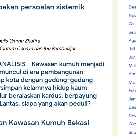
upakan persoalan sistemik
Des
Nov
Okt
__________________
Sep
Agu
ulis Ummu Zhafira
Kuntum Cahaya dan Ibu Pembelajar
Jul
Jun
NALISIS
- Kawasan kumuh menjadi
Mei
g muncul di era pembangunan
Apr
lap kota dengan gedung-gedung
Mar
tersimpan kelamnya hidup kaum
Feb
dur beralaskan kardus, berpayung
Jan
antas, siapa yang akan peduli?
Des
Nov
nan Kawasan Kumuh Bekasi
Okt
Sep