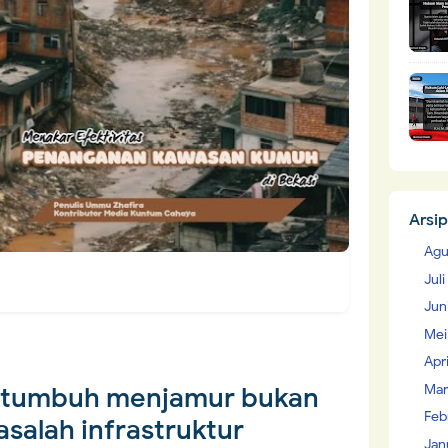
Arsip
Agu
Jul
Jun
Mei
Apr
Mar
 tumbuh menjamur bukan
Feb
salah infrastruktur
Jan