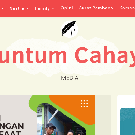
Opini
Surat Pembaca
Koment
Sastra
Family