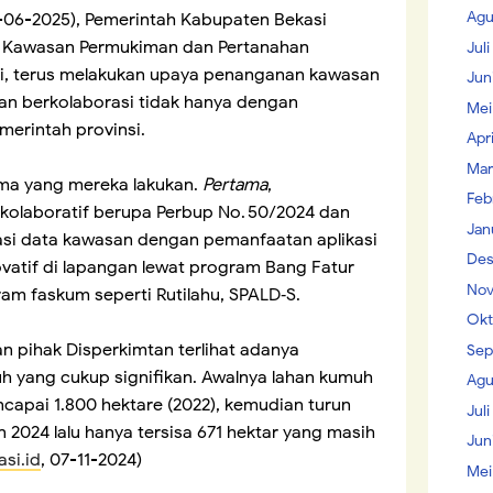
Agu
-06-2025), Pemerintah Kabupaten Bekasi
, Kawasan Permukiman dan Pertanahan
Jul
i, terus melakukan upaya penanganan kawasan
Jun
an berkolaborasi tidak hanya dengan
Mei
merintah provinsi.
Apr
Mar
ama yang mereka lakukan.
Pertama
,
Feb
kolaboratif berupa Perbup No. 50/2024 dan
Jan
isasi data kawasan dengan pemanfaatan aplikasi
Des
ovatif di lapangan lewat program Bang Fatur
Nov
am faskum seperti Rutilahu, SPALD‑S.
Okt
n pihak Disperkimtan terlihat adanya
Sep
 yang cukup signifikan. Awalnya lahan kumuh
Agu
capai 1.800 hektare (2022), kemudian turun
Juli
n 2024 lalu hanya tersisa 671 hektar yang masih
Jun
si.id
, 07-11-2024)
Mei