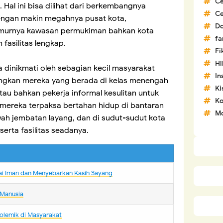
C
Hal ini bisa dilihat dari berkembangnya
C
dengan makin megahnya pusat kota,
D
amurnya kawasan permukiman bahkan kota
fa
asilitas lengkap.
Fi
H
a dinikmati oleh sebagian kecil masyarakat
In
ngkan mereka yang berada di kelas menengah
Ki
tau bahkan pekerja informal kesulitan untuk
Ko
 mereka terpaksa bertahan hidup di bantaran
Mo
awah jembatan layang, dan di sudut-sudut kota
rta fasilitas seadanya.
ai Iman dan Menyebarkan Kasih Sayang
 Manusia
Polemik di Masyarakat