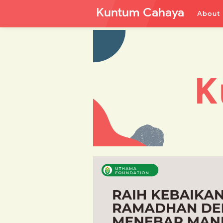
Kuntum Cahaya
About