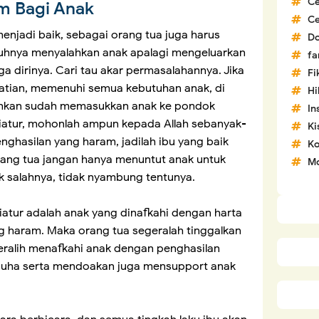
C
m Bagi Anak
C
 menjadi baik, sebagai orang tua juga harus
D
nuhnya menyalahkan anak apalagi mengeluarkan
fa
a dirinya. Cari tau akar permasalahannya. Jika
Fi
atian, memenuhi semua kebutuhan anak, di
H
bahkan sudah memasukkan anak ke pondok
In
 diatur, mohonlah ampun kepada Allah sebanyak-
Ki
nghasilan yang haram, jadilah ibu yang baik
Ko
rang tua jangan hanya menuntut anak untuk
Mo
ak salahnya, tidak nyambung tentunya.
diatur adalah anak yang dinafkahi dengan harta
g haram. Maka orang tua segeralah tinggalkan
eralih menafkahi anak dengan penghasilan
asuha serta mendoakan juga mensupport anak