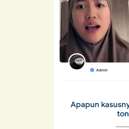
Admin
Apapun kasusny
to
_____