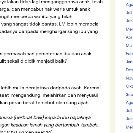
nyatakan tidak lagi menganggapnya anak, telah
Agu
arga, dan mencabut hak waris untuk anak
Jul
engit mencerca wanita yang telah
Jun
 yang sangat tidak pantas. LM lebih membela
Mei
 padanya daripada menghargai sang ibu yang
Apr
Mar
s permasalahan perseteruan ibu dan anak
Feb
it sekali dididik menjadi baik?
Jan
Des
Nov
Okt
i lebih mulia derajatnya daripada ayah. Karena
Sep
an saat mengandung, melahirkan dan menyusui
ikan peran berat tersebut oleh sang ayah.
Agu
Juli
nusia (berbuat baik) kepada ibu bapaknya.
Jun
ngan keadaan lemah yang bertambah-tambah.
Mei
un
." (
QS Luqman ayat 14
)