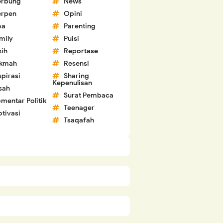
erbung
News
erpen
Opini
oa
Parenting
mily
Puisi
kih
Reportase
ikmah
Resensi
spirasi
Sharing
Kepenulisan
sah
Surat Pembaca
mentar Politik
Teenager
tivasi
Tsaqafah