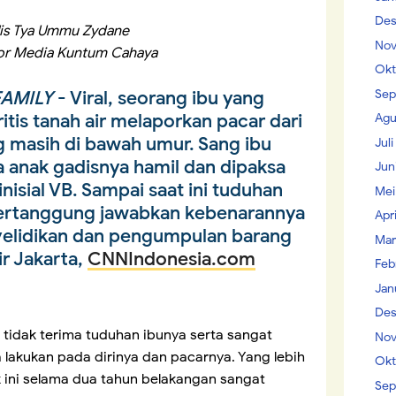
Des
lis Tya Ummu Zydane
Nov
or Media Kuntum Cahaya
Okt
Sep
AMILY
- Viral, seorang ibu yang
itis tanah air melaporkan pacar dari
Agu
 masih di bawah umur. Sang ibu
Jul
ma anak gadisnya hamil dan dipaksa
Jun
nisial VB. Sampai saat ini tuduhan
Mei
pertanggung jawabkan kebenarannya
Apr
yelidikan dan pengumpulan barang
Mar
ir Jakarta,
CNNIndonesia.com
Feb
Jan
Des
, tidak terima tuduhan ibunya serta sangat
Nov
 lakukan pada dirinya dan pacarnya. Yang lebih
Okt
k ini selama dua tahun belakangan sangat
Sep