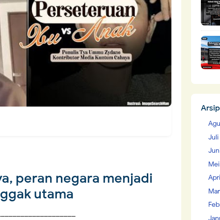
Arsip
Agu
Jul
Jun
Mei
a, peran negara menjadi
Apr
nggak utama
Mar
Feb
____________________
Jan