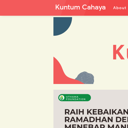
Kuntum Cahaya
About