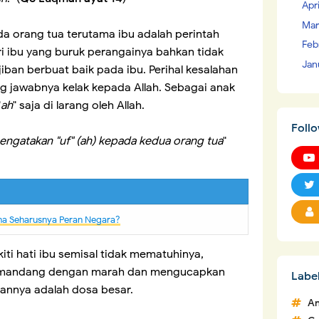
Apr
Mar
a orang tua terutama ibu adalah perintah
Feb
ri ibu yang buruk perangainya bahkan tidak
Jan
iban berbuat baik pada ibu. Perihal kesalahan
g jawabnya kelak kepada Allah. Sebagai anak
"
ah
" saja di larang oleh Allah.
Foll
mengatakan "uf" (ah) kepada kedua orang tua
"
na Seharusnya Peran Negara?
ti hati ibu semisal tidak mematuhinya,
mandang dengan marah dan mengucapkan
Labe
aannya adalah dosa besar.
An