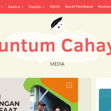
Opini
Surat Pembaca
Koment
Sastra
Family