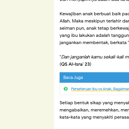
Kewajiban anak berbuat baik pad
Allah. Maka meskipun terlahir da
seiman pun, anak tetap berkewaj
yang ibu lakukan adalah tanggun
jangankan membentak, berkata 
"
Dan janganlah kamu sekali-kali 
(
QS Al-Isra' 23
)
Baca Juga
Perseteruan Ibu vs Anak, Bagaima
Setiap bentuk sikap yang menyaki
mengabaikan, meremehkan, me
kata-kata yang menyakiti peras