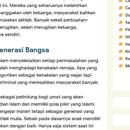
C
ini. Mereka yang seharusnya melahirkan
C
ibanggakan oleh keluarga, masyarakat bahkan
D
rusakan akhlak. Banyak sekali perbuatan-
fa
rugikan, selain merugikan keluarga,
Fi
a sendiri.
H
In
enerasi Bangsa
Ki
Ko
alam menyelesaikan setiap permasalahan yang
Mo
dalah menghadapi kenakalan remaja. Apa yang
ategorikan sebagai kenakalan yang wajar tapi
kriminal yang meresahkan masyarakat banyak.
 sebagai pelindung bagi umat yang akan
 Islam dan memiliki pola pikir yang Islami.
ngejar materi tetapi sebagai generasi yang
hlak mulia. Sebab pada dasarnya anak memiliki
ahkan dengan baik. Hanya saja sistem saat ini