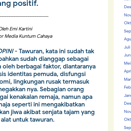
ang positif.
Des
_____________________
Nov
Okt
Oleh Emi Kartini
Sep
or Media Kuntum Cahaya
Agu
Jul
PINI
- Tawuran, kata ini sudah tak
Jun
a, bahkan sudah dianggap sebagai
Mei
an oleh berbagai faktor, diantaranya
Apr
isis identitas pemuda, disfungsi
Mar
omi, lingkungan rusak termasuk
Feb
egakkan nya. Sebagian orang
Jan
gai kenakalan remaja, namun apa
emaja seperti ini mengakibatkan
Des
an jiwa akibat senjata tajam yang
Nov
alat untuk tawuran.
Okt
Sep