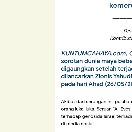
kemerd
________
Pen
Kontribut
KUNTUMCAHAYA.com, O
sorotan dunia maya bebera
digaungkan setelah terj
dilancarkan Zionis Yahud
pada hari Ahad (26/05/2
Akibat dari serangan ini, puluha
orang luka-luka. Seruan “All Eye
terhadap genosida Israel terhadap
di media sosial.