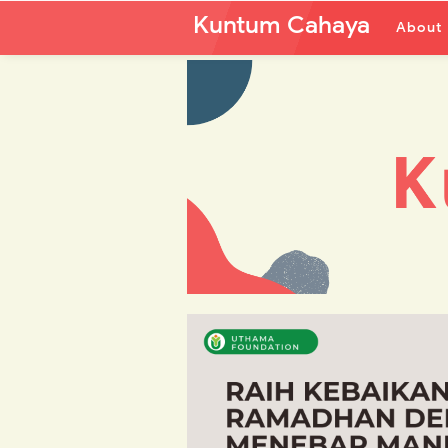
Kuntum Cahaya
About