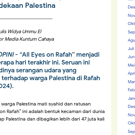
ekaan Palestina
Des
Nov
______________________
Okt
ulis Widya Ummu El
Sep
or Media Kuntum Cahaya
Agu
Jul
PINI
- “All Eyes on Rafah” menjadi
Jun
pa hari terakhir ini. Seruan ini
Mei
adinya serangan udara yang
Apr
i terhadap warga Palestina di Rafah
Mar
024).
Feb
Jan
n warga Palestina mati syahid dan ratusan
Des
s on Rafah” ini adalah bentuk kecaman dari dunia
Nov
 Palestina dan dibagikan lebih dari 47 juta kali
Okt
Sep