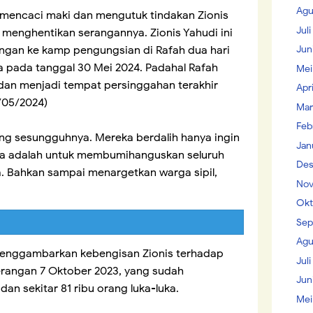
Agu
mencaci maki dan mengutuk tindakan Zionis
Jul
 menghentikan serangannya. Zionis Yahudi ini
Jun
ngan ke kamp pengungsian di Rafah dua hari
a pada tanggal 30 Mei 2024. Padahal Rafah
Mei
n dan menjadi tempat persinggahan terakhir
Apr
/05/2024)
Mar
Feb
 yang sesungguhnya. Mereka berdalih hanya ingin
Jan
a adalah untuk membumihanguskan seluruh
Des
 Bahkan sampai menargetkan warga sipil,
Nov
Okt
Sep
Agu
menggambarkan kebengisan Zionis terhadap
Juli
serangan 7 Oktober 2023, yang sudah
Jun
an sekitar 81 ribu orang luka-luka.
Mei