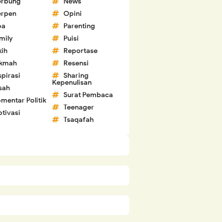
erbung
News
erpen
Opini
oa
Parenting
mily
Puisi
kih
Reportase
ikmah
Resensi
spirasi
Sharing
Kepenulisan
sah
Surat Pembaca
mentar Politik
Teenager
tivasi
Tsaqafah