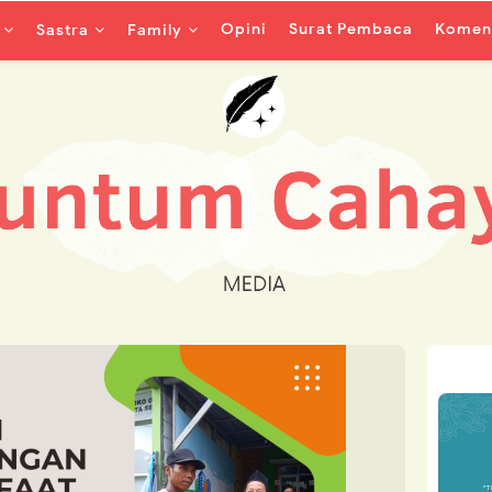
Opini
Surat Pembaca
Koment
Sastra
Family