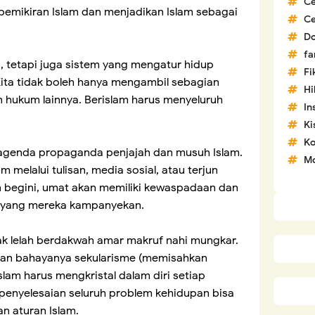
C
emikiran Islam dan menjadikan Islam sebagai
C
D
fa
, tetapi juga sistem yang mengatur hidup
Fi
ita tidak boleh hanya mengambil sebagian
H
hukum lainnya. Berislam harus menyeluruh
In
Ki
Ko
agenda propaganda penjajah dan musuh Islam.
Mo
 melalui tulisan, media sosial, atau terjun
 begini, umat akan memiliki kewaspadaan dan
i yang mereka kampanyekan.
ak lelah berdakwah amar makruf nahi mungkar.
kan bahayanya sekularisme (memisahkan
lam harus mengkristal dalam diri setiap
 penyelesaian seluruh problem kehidupan bisa
n aturan Islam.