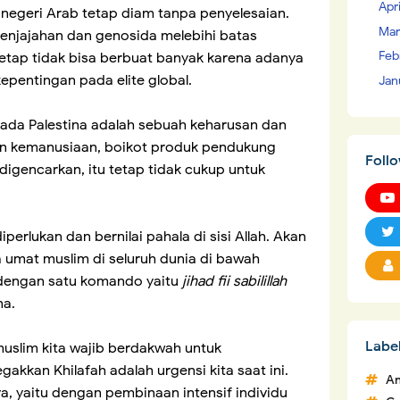
Apr
negeri Arab tetap diam tanpa penyelesaian.
Mar
enjajahan dan genosida melebihi batas
Feb
etap tidak bisa berbuat banyak karena adanya
epentingan pada elite global.
Jan
pada Palestina adalah sebuah keharusan dan
an kemanusiaan, boikot produk pendukung
Foll
digencarkan, itu tetap tidak cukup untuk
erlukan dan bernilai pahala di sisi Allah. Akan
 umat muslim di seluruh dunia di bawah
 dengan satu komando yaitu
jihad fii sabilillah
na.
Labe
muslim kita wajib berdakwah untuk
kan Khilafah adalah urgensi kita saat ini.
An
, yaitu dengan pembinaan intensif individu