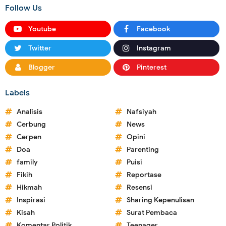
Follow Us
Youtube
Facebook
Twitter
Instagram
Blogger
Pinterest
Labels
Analisis
Nafsiyah
Cerbung
News
Cerpen
Opini
Doa
Parenting
family
Puisi
Fikih
Reportase
Hikmah
Resensi
Inspirasi
Sharing Kepenulisan
Kisah
Surat Pembaca
Komentar Politik
Teenager