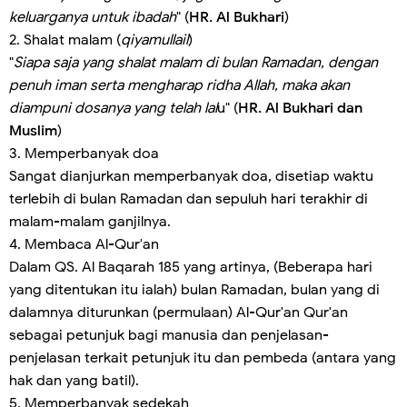
keluarganya untuk ibadah
" (
HR. Al Bukhari
)
2. Shalat malam (
qiyamullail
)
"
Siapa saja yang shalat malam di bulan Ramadan, dengan
penuh iman serta mengharap ridha Allah, maka akan
diampuni dosanya yang telah lal
u" (
HR. Al Bukhari dan
Muslim
)
3. Memperbanyak doa
Sangat dianjurkan memperbanyak doa, disetiap waktu
terlebih di bulan Ramadan dan sepuluh hari terakhir di
malam-malam ganjilnya.
4. Membaca Al-Qur'an
Dalam QS. Al Baqarah 185 yang artinya, (Beberapa hari
yang ditentukan itu ialah) bulan Ramadan, bulan yang di
dalamnya diturunkan (permulaan) Al-Qur'an Qur'an
sebagai petunjuk bagi manusia dan penjelasan-
penjelasan terkait petunjuk itu dan pembeda (antara yang
hak dan yang batil).
5. Memperbanyak sedekah