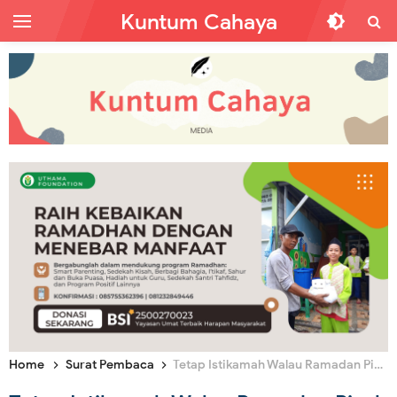
Kuntum Cahaya
Home
Surat Pembaca
Tetap Istikamah Walau Ramadan Pisah