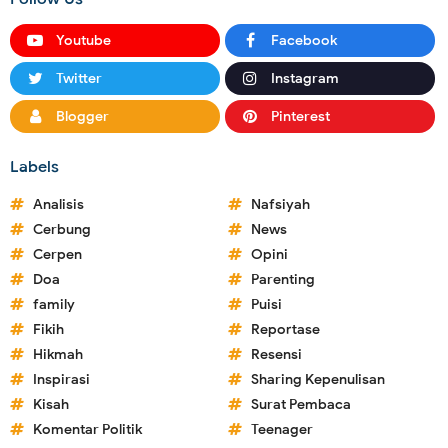
Youtube
Facebook
Twitter
Instagram
Blogger
Pinterest
Labels
Analisis
Nafsiyah
Cerbung
News
Cerpen
Opini
Doa
Parenting
family
Puisi
Fikih
Reportase
Hikmah
Resensi
Inspirasi
Sharing Kepenulisan
Kisah
Surat Pembaca
Komentar Politik
Teenager