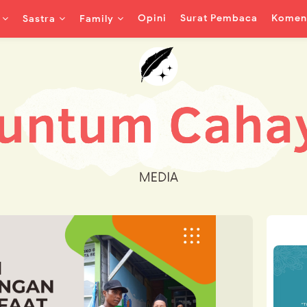
Opini
Surat Pembaca
Koment
Sastra
Family