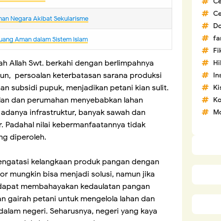
C
C
nan Negara Akibat Sekularisme
D
fa
uang Aman dalam Sistem Islam
Fi
lah Allah Swt. berkahi dengan berlimpahnya
H
un, persoalan keterbatasan sarana produksi
In
n subsidi pupuk, menjadikan petani kian sulit.
Ki
 jalan dan perumahan menyebabkan lahan
Ko
adanya infrastruktur, banyak sawah dan
Mo
. Padahal nilai kebermanfaatannya tidak
g diperoleh.
mengatasi kelangkaan produk pangan dengan
r mungkin bisa menjadi solusi, namun jika
 dapat membahayakan kedaulatan pangan
kan gairah petani untuk mengelola lahan dan
lam negeri. Seharusnya, negeri yang kaya