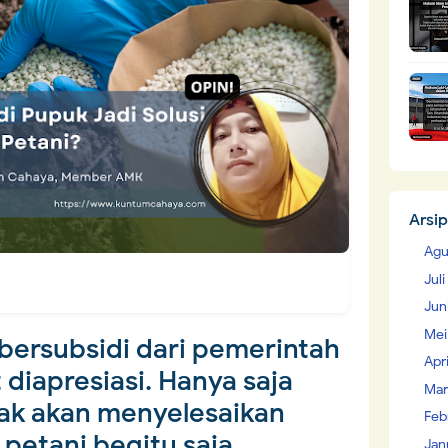
Arsip
Agu
Jul
Jun
Mei
ersubsidi dari pemerintah
Apr
diapresiasi. Hanya saja
Mar
 tak akan menyelesaikan
Feb
 petani begitu saja
Jan