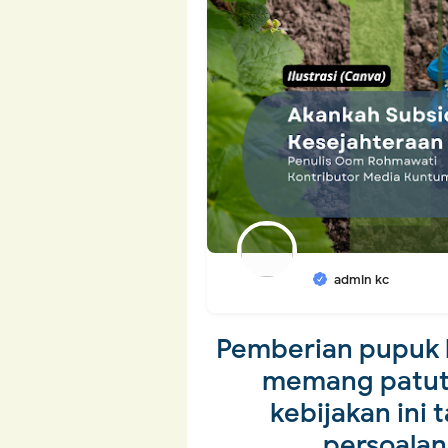
admin kc
Pemberian pupuk b
memang patut 
kebijakan ini
persoalan