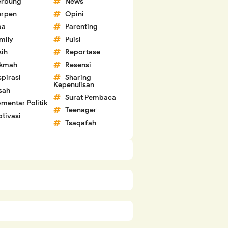
erbung
News
erpen
Opini
oa
Parenting
mily
Puisi
kih
Reportase
ikmah
Resensi
spirasi
Sharing
Kepenulisan
sah
Surat Pembaca
mentar Politik
Teenager
tivasi
Tsaqafah