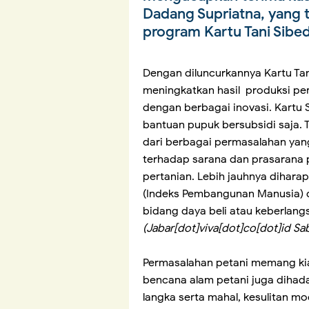
Dadang Supriatna, yang 
program Kartu Tani Sibe
Dengan diluncurkannya Kartu T
meningkatkan hasil produksi per
dengan berbagai inovasi. Kartu 
bantuan pupuk bersubsidi saja. T
dari berbagai permasalahan yang
terhadap sarana dan prasarana 
pertanian. Lebih jauhnya dihar
(Indeks Pembangunan Manusia) 
bidang daya beli atau keberlan
(Jabar[dot]viva[dot]co[dot]id S
Permasalahan petani memang kia
bencana alam petani juga dihad
langka serta mahal, kesulitan mo