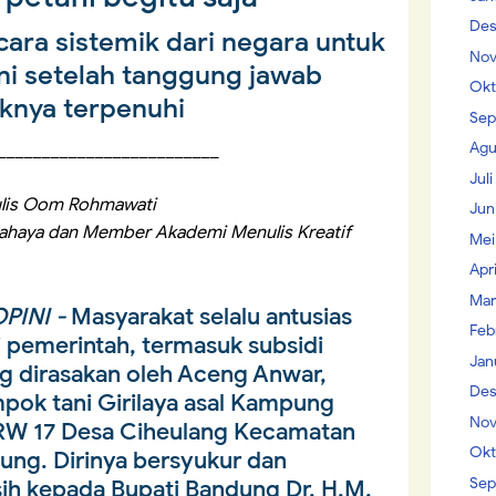
Des
ara sistemik dari negara untuk
Nov
i setelah tanggung jawab
Okt
knya terpenuhi
Sep
Agu
_________________________
Jul
lis Oom Rohmawati
Jun
ahaya dan Member Akademi Menulis Kreatif
Mei
Apr
Mar
PINI -
Masyarakat selalu antusias
Feb
pemerintah, termasuk subsidi
Jan
g dirasakan oleh Aceng Anwar,
Des
mpok tani Girilaya asal Kampung
Nov
/RW 17 Desa Ciheulang Kecamatan
Okt
ng. Dirinya bersyukur dan
Sep
ih kepada Bupati Bandung Dr. H.M.