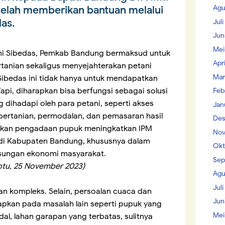
Agu
telah memberikan bantuan melalui
das.
Jul
Jun
Mei
ani Sibedas, Pemkab Bandung bermaksud untuk
Apr
tanian sekaligus menyejahterakan petani
Mar
Sibedas ini tidak hanya untuk mendapatkan
api, diharapkan bisa berfungsi sebagai solusi
Feb
 dihadapi oleh para petani, seperti akses
Jan
pertanian, permodalan, dan pemasaran hasil
Des
apkan pengadaan pupuk meningkatkan IPM
Nov
di Kabupaten Bandung, khususnya dalam
Okt
gsungan ekonomi masyarakat.
Sep
abtu, 25 November 2023)
Agu
Juli
n kompleks. Selain, persoalan cuaca dan
Jun
apkan pada masalah lain seperti pupuk yang
Mei
dal, lahan garapan yang terbatas, sulitnya