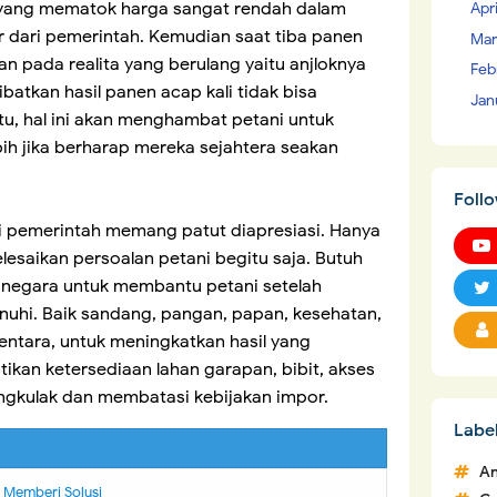
ak yang mematok harga sangat rendah dalam
Apr
r dari pemerintah. Kemudian saat tiba panen
Mar
n pada realita yang berulang yaitu anjloknya
Feb
ibatkan hasil panen acap kali tidak bisa
Jan
u, hal ini akan menghambat petani untuk
ih jika berharap mereka sejahtera seakan
Foll
i pemerintah memang patut diapresiasi. Hanya
elesaikan persoalan petani begitu saja. Butuh
i negara untuk membantu petani setelah
uhi. Baik sandang, pangan, papan, kesehatan,
ntara, untuk meningkatkan hasil yang
kan ketersediaan lahan garapan, bibit, akses
engkulak dan membatasi kebijakan impor.
Labe
An
m Memberi Solusi