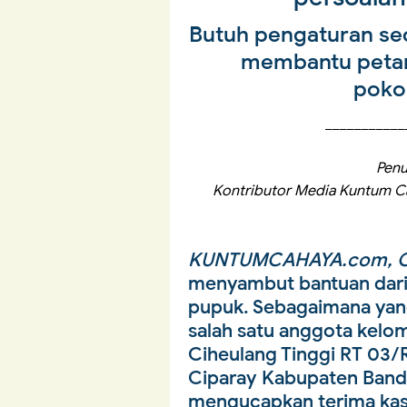
Butuh pengaturan sec
membantu petan
poko
___________
Penu
Kontributor Media Kuntum C
KUNTUMCAHAYA.com, O
menyambut bantuan dari 
pupuk. Sebagaimana yan
salah satu anggota kelo
Ciheulang Tinggi RT 03
Ciparay Kabupaten Bandu
mengucapkan terima kas