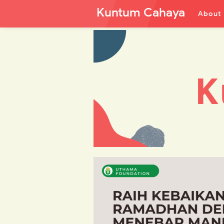
Kuntum Cahaya
About