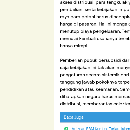
akses distribusi, para tengkul
pembelian, serta kebijakan impo
raya para petani harus dihadapka
harga di pasaran. Hal ini mengak
menutup biaya pengeluaran. Tent
memulai kembali usahanya terleb
hanya mimpi.
Pemberian pupuk bersubsidi dar
saja kebijakan ini tak akan meny
pengaturan secara sistemik dar
tanggung jawab pokoknya terpen
pendidikan atau keamanan. Seme
diharapkan negara harus memasti
distribusi, memberantas calo/t
Baca Juga
Antrean BBM Kembali Terjadi lsla