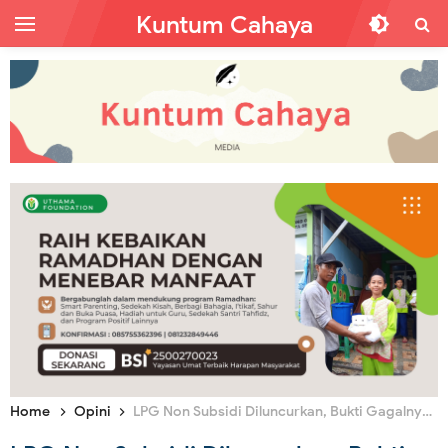
Kuntum Cahaya
Home
Opini
LPG Non Subsidi Diluncurkan, Bukti Gagalnya Kapitalisme