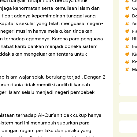
ereka banyak, tetapi tidak berdaya untuk
C
jaga kehormatan serta kemuliaan Islam dan
C
an tidak adanya kepemimpinan tunggal yang
D
apitalis sekuler yang telah menguasai negeri-
fa
-negeri muslim hanya melakukan tindakan
Fi
aan terhadap agamanya. Karena para penguasa
H
sahabat karib bahkan menjadi boneka sistem
In
a tidak akan mengeluarkan tentara untuk
Ki
Ko
Mo
p Islam wajar selalu berulang terjadi. Dengan 2
uruh dunia tidak memiliki andil di kancah
egeri Islam selalu menjadi negeri pembebek
istaan terhadap Al-Qur'an tidak cukup hanya
istem hari ini menumbuh suburkan para
n dengan ragam perilaku dan pelaku yang