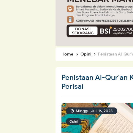
Home
Opini
Penistaan Al-Qur'
Penistaan Al-Qur'an 
Perisai
Minggu, Juli 16, 2023
Opini