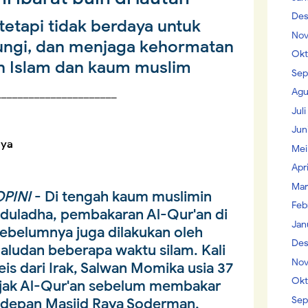
Des
tetapi tidak berdaya untuk
Nov
ngi, dan menjaga kehormatan
Okt
n Islam dan kaum muslim
Sep
Agu
______________________
Jul
Jun
aya
Mei
Apr
Mar
PINI
- Di tengah kaum muslimin
Feb
duladha, pembakaran Al-Qur'an di
Jan
Sebelumnya juga dilakukan oleh
Des
Paludan beberapa waktu silam. Kali
Nov
eis dari Irak, Salwan Momika usia 37
Okt
njak Al-Qur'an sebelum membakar
Sep
 depan Masjid Raya Soderman,