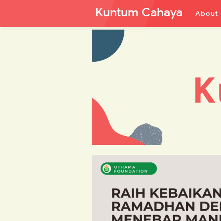
Kuntum Cahaya
About