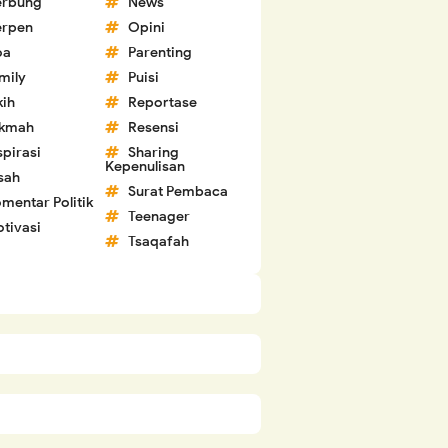
erbung
News
erpen
Opini
oa
Parenting
mily
Puisi
kih
Reportase
ikmah
Resensi
spirasi
Sharing
Kepenulisan
sah
Surat Pembaca
mentar Politik
Teenager
tivasi
Tsaqafah