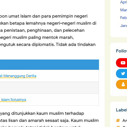
Apr
Mar
spon umat Islam dan para pemimpin negeri
Feb
jukkan betapa lemahnya negeri-negeri muslim di
Jan
ada penistaan, penghinaan, dan pelecehan
negeri muslim paling mentok marah,
gutuk secara diplomatis. Tidak ada tindakan
Foll
kyat Menanggung Derita
IsIam Solusinya
Labe
n yang ditunjukkan kaum muslim terhadap
tas lisan dan amarah sesaat saja. Kaum muslim
An