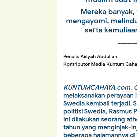
Mereka banyak, 
mengayomi, melindu
serta kemuliaa
_______
Penulis Aisyah Abdullah
Kontributor Media Kuntum Cah
KUNTUMCAHAYA.com, O
melaksanakan perayaan I
Swedia kembali terjadi. 
politisi Swedia, Rasmus 
ini dilakukan seorang ath
tahun yang menginjak-i
beberapa halamannya di