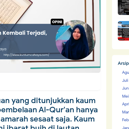
Arsip
Agu
Jul
Jun
Mei
uan yang ditunjukkan kaum
Apr
pembelaan Al-Qur'an hanya
Mar
n amarah sesaat saja. Kaum
Feb
i ibarat buih di lautan
Jan