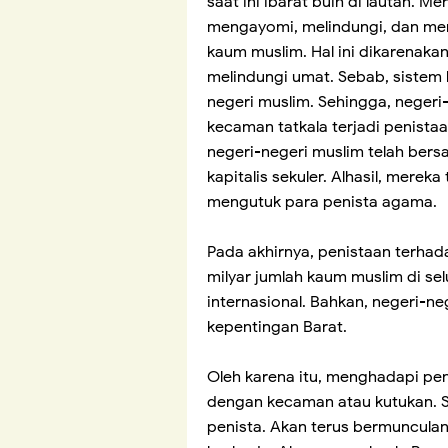
saat ini ibarat buih di lautan. M
mengayomi, melindungi, dan men
kaum muslim. Hal ini dikarenak
melindungi umat. Sebab, sistem k
negeri muslim. Sehingga, negeri
kecaman tatkala terjadi penist
negeri-negeri muslim telah ber
kapitalis sekuler. Alhasil, merek
mengutuk para penista agama.
Pada akhirnya, penistaan terhada
milyar jumlah kaum muslim di sel
internasional. Bahkan, negeri-n
kepentingan Barat.
Oleh karena itu, menghadapi pen
dengan kecaman atau kutukan. S
penista. Akan terus bermuncula