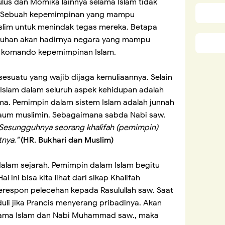
lus dan Momika lainnya selama Islam tidak
l. Sebuah kepemimpinan yang mampu
im untuk menindak tegas mereka. Betapa
uhan akan hadirnya negara yang mampu
 komando kepemimpinan Islam.
esuatu yang wajib dijaga kemuliaannya. Selain
t Islam dalam seluruh aspek kehidupan adalah
a. Pemimpin dalam sistem Islam adalah junnah
 kaum muslimin. Sebagaimana sabda Nabi saw.
Sesungguhnya seorang khalifah (pemimpin)
tnya."
(HR. Bukhari dan Muslim)
alam sejarah. Pemimpin dalam Islam begitu
 ini bisa kita lihat dari sikap Khalifah
respon pelecehan kepada Rasulullah saw. Saat
duli jika Prancis menyerang pribadinya. Akan
agama Islam dan Nabi Muhammad saw., maka