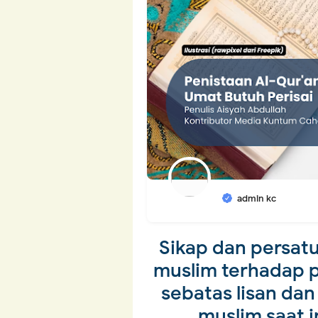
admin kc
Sikap dan persat
muslim terhadap 
sebatas lisan da
muslim saat in