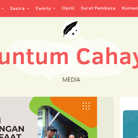
Opini
Surat Pembaca
Koment
Sastra
Family