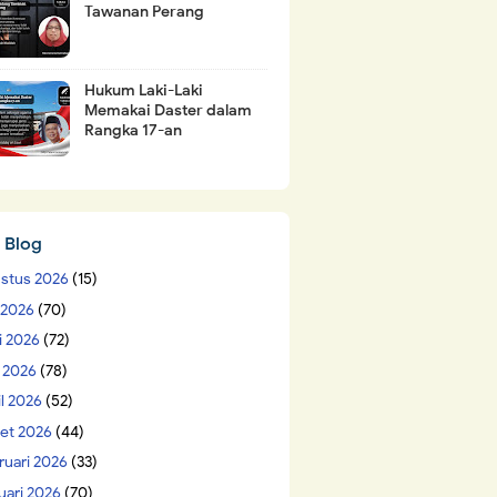
Tawanan Perang
Hukum Laki-Laki
Memakai Daster dalam
Rangka 17-an
 Blog
stus 2026
(15)
i 2026
(70)
i 2026
(72)
 2026
(78)
il 2026
(52)
et 2026
(44)
ruari 2026
(33)
uari 2026
(70)