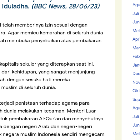
Agu
a Iduladha.
(BBC News, 28/06/23)
Jul
Jun
si telah memberinya izin sesuai dengan
Mei
ra. Agar memicu kemarahan di seluruh dunia
Apr
elah membuka penyelidikan atas pembakaran
Mar
Feb
kapitalis sekuler yang diterapkan saat ini.
Jan
dari kehidupan, yang sangat menjunjung
Des
ulah dengan sesuka hati mereka
Nov
uslim di seluruh dunia.
Okt
Sep
 terjadi penistaan terhadap agama para
Agu
h dunia melakukan kecaman. Menteri Luar
Juli
utuk pembakaran Al-Qur'an dan menyebutnya
Jun
uga dengan negeri Arab dan negeri-negeri
Mei
uk negara muslim Indonesia sendiri mengecam