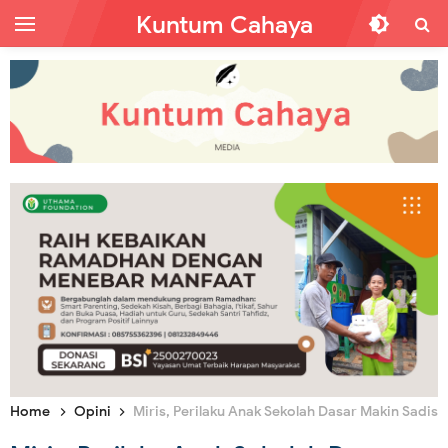
Kuntum Cahaya
Home
Opini
Miris, Perilaku Anak Sekolah Dasar Makin Sadis