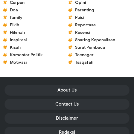
Cerpen
Opini
Doa
Parenting
family
Puisi
Fikih
Reportase
Hikmah
Resensi
Inspirasi
Sharing Kepenulisan
Kisah
Surat Pembaca
Komentar Politik
Teenager
Motivasi
Tsaqafah
About Us
Contact Us
Disclaimer
Redaksi