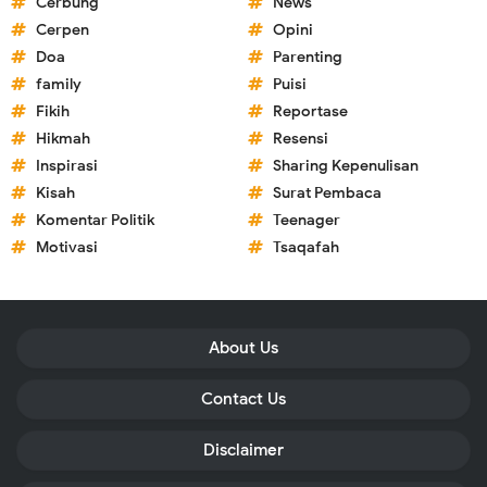
Cerbung
News
Cerpen
Opini
Doa
Parenting
family
Puisi
Fikih
Reportase
Hikmah
Resensi
Inspirasi
Sharing Kepenulisan
Kisah
Surat Pembaca
Komentar Politik
Teenager
Motivasi
Tsaqafah
About Us
Contact Us
Disclaimer