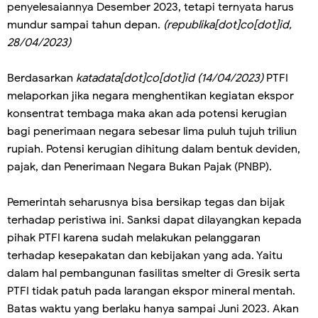
penyelesaiannya Desember 2023, tetapi ternyata harus
mundur sampai tahun depan.
(republika[dot]co[dot]id,
28/04/2023)
Berdasarkan
katadata[dot]co[dot]id (14/04/2023)
PTFI
melaporkan jika negara menghentikan kegiatan ekspor
konsentrat tembaga maka akan ada potensi kerugian
bagi penerimaan negara sebesar lima puluh tujuh triliun
rupiah. Potensi kerugian dihitung dalam bentuk deviden,
pajak, dan Penerimaan Negara Bukan Pajak (PNBP).
Pemerintah seharusnya bisa bersikap tegas dan bijak
terhadap peristiwa ini. Sanksi dapat dilayangkan kepada
pihak PTFI karena sudah melakukan pelanggaran
terhadap kesepakatan dan kebijakan yang ada. Yaitu
dalam hal pembangunan fasilitas smelter di Gresik serta
PTFI tidak patuh pada larangan ekspor mineral mentah.
Batas waktu yang berlaku hanya sampai Juni 2023. Akan