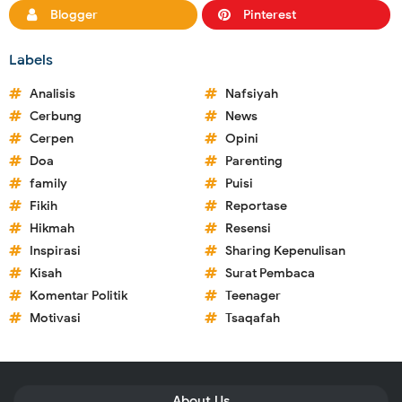
Blogger
Pinterest
Labels
Analisis
Nafsiyah
Cerbung
News
Cerpen
Opini
Doa
Parenting
family
Puisi
Fikih
Reportase
Hikmah
Resensi
Inspirasi
Sharing Kepenulisan
Kisah
Surat Pembaca
Komentar Politik
Teenager
Motivasi
Tsaqafah
About Us