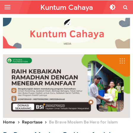
Kuntum Cahaya
Home
Reportase
Be Brave Moslem Be Hero for Islam