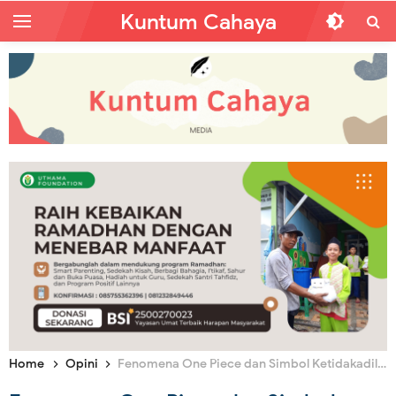
Kuntum Cahaya
Home
Opini
Fenomena One Piece dan Simbol Ketidakadilan