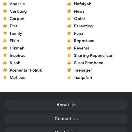
Analisis
Nafsiyah
Cerbung
News
Cerpen
Opini
Doa
Parenting
family
Puisi
Fikih
Reportase
Hikmah
Resensi
Inspirasi
Sharing Kepenulisan
Kisah
Surat Pembaca
Komentar Politik
Teenager
Motivasi
Tsaqafah
About Us
Contact Us