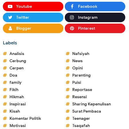
Youtube
Facebook
Twitter
Instagram
Blogger
Pinterest
Labels
Analisis
Nafsiyah
Cerbung
News
Cerpen
Opini
Doa
Parenting
family
Puisi
Fikih
Reportase
Hikmah
Resensi
Inspirasi
Sharing Kepenulisan
Kisah
Surat Pembaca
Komentar Politik
Teenager
Motivasi
Tsaqafah