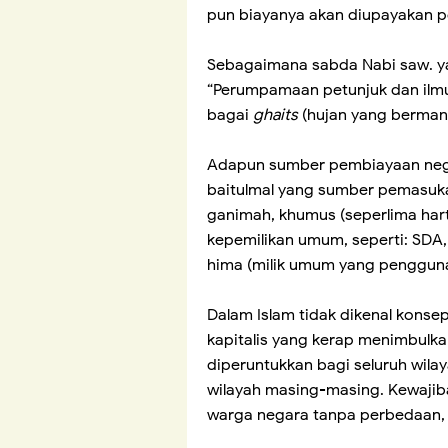
pun biayanya akan diupayakan 
Sebagaimana sabda Nabi saw. ya
“Perumpamaan petunjuk dan ilm
bagai
ghaits
(hujan yang bermanf
Adapun sumber pembiayaan negar
baitulmal yang sumber pemasuka
ganimah, khumus (seperlima har
kepemilikan umum, seperti: SDA,
hima (milik umum yang pengguna
Dalam Islam tidak dikenal kons
kapitalis yang kerap menimbulka
diperuntukkan bagi seluruh wila
wilayah masing-masing. Kewaji
warga negara tanpa perbedaan, 