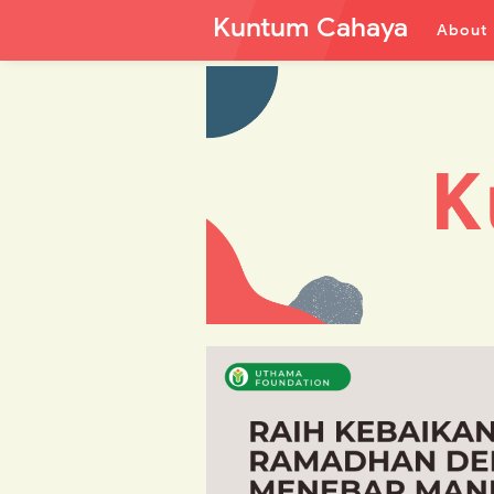
Kuntum Cahaya
About