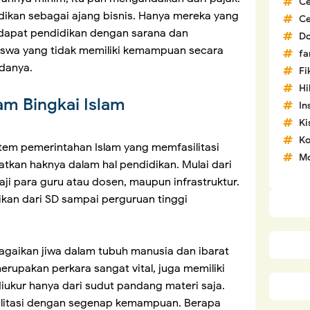
C
adikan sebagai ajang bisnis. Hanya mereka yang
C
apat pendidikan dengan sarana dan
D
iswa yang tidak memiliki kemampuan secara
fa
adanya.
Fi
H
am Bingkai Islam
In
Ki
Ko
tem pemerintahan Islam yang memfasilitasi
Mo
tkan haknya dalam hal pendidikan. Mulai dari
i para guru atau dosen, maupun infrastruktur.
kan dari SD sampai perguruan tinggi
gaikan jiwa dalam tubuh manusia dan ibarat
erupakan perkara sangat vital, juga memiliki
diukur hanya dari sudut pandang materi saja.
ilitasi dengan segenap kemampuan. Berapa