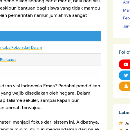
ia pendidikan sedang carut marut, baik dari sisi
Apr
eskipun bantuan bagi siswa yang tidak mampu
Mar
 oleh pemerintah namun jumlahnya sangat
Feb
Jan
arkoba Roboh dari Dalam
Foll
 Berkuasa
kan visi Indonesia Emas? Padahal pendidikan
t yang wajib disediakan oleh negara. Dalam
pitalisme sekuler, sampai kapan pun
an pernah terwujud.
Labe
eri menjadi fokus dari sistem ini. Akibatnya,
An
arannya minim, itu pun mengandalkan dari pajak.