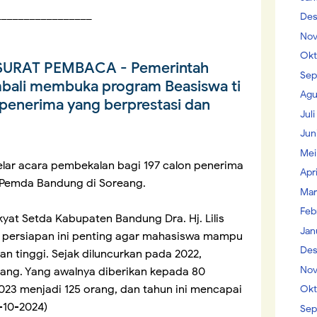
_________________
Des
Nov
Okt
SURAT PEMBACA
- Pemerintah
Sep
bali membuka program Beasiswa ti
Agu
n penerima yang berprestasi dan
Jul
Jun
Mei
gelar acara pembekalan bagi 197 calon penerima
Apr
Pemda Bandung di Soreang.
Mar
Feb
yat Setda Kabupaten Bandung Dra. Hj. Lilis
Jan
 persiapan ini penting agar mahasiswa mampu
Des
 tinggi. Sejak diluncurkan pada 2022,
Nov
ang. Yang awalnya diberikan kepada 80
23 menjadi 125 orang, dan tahun ini mencapai
Okt
7-10-2024)
Sep