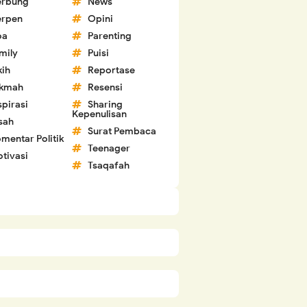
erbung
News
erpen
Opini
oa
Parenting
mily
Puisi
kih
Reportase
ikmah
Resensi
spirasi
Sharing
Kepenulisan
sah
Surat Pembaca
mentar Politik
Teenager
tivasi
Tsaqafah