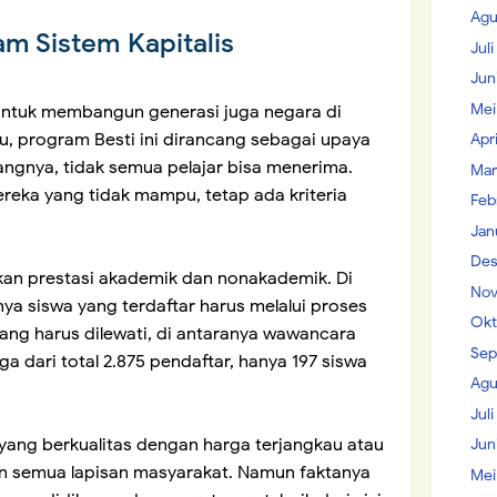
Agu
am Sistem Kapitalis
Jul
Jun
Mei
untuk membangun generasi juga negara di
u, program Besti ini dirancang sebagai upaya
Apr
angnya, tidak semua pelajar bisa menerima.
Mar
reka yang tidak mampu, tetap ada kriteria
Feb
Jan
Des
an prestasi akademik dan nonakademik. Di
Nov
ya siswa yang terdaftar harus melalui proses
Okt
yang harus dilewati, di antaranya wawancara
Sep
ga dari total 2.875 pendaftar, hanya 197 siswa
Agu
Juli
yang berkualitas dengan harga terjangkau atau
Jun
an semua lapisan masyarakat. Namun faktanya
Mei