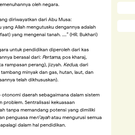
pemenuhannya oleh negara.
ng diriwayatkan dari Abu Musa:
u yang Allah mengutusku dengannya adalah
aat) yang mengenai tanah. ….” (HR. Bukhari)
a untuk pendidikan diperoleh dari kas
nnya berasal dari:
Pertama
, pos kharaj,
ta rampasan perang), jizyah.
Kedua
, dari
 tambang minyak dan gas, hutan, laut, dan
annya telah dikhususkan).
ep otonomi daerah sebagaimana dalam sistem
n problem. Sentralisasi kekuasaan
yah tanpa memandang potensi yang dimiliki
ban penguasa me
ri'ayah
atau mengurusi semua
apalagi dalam hal pendidikan.