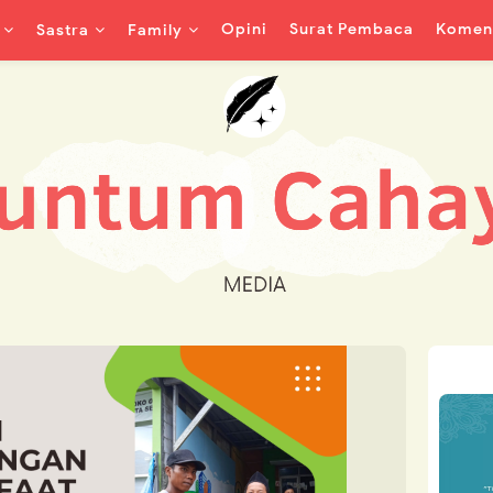
Opini
Surat Pembaca
Koment
Sastra
Family