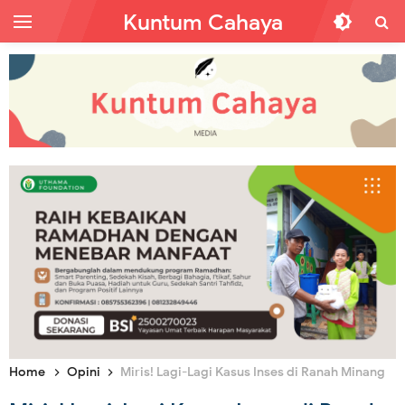
Kuntum Cahaya
Home
Opini
Miris! Lagi-Lagi Kasus Inses di Ranah Minang