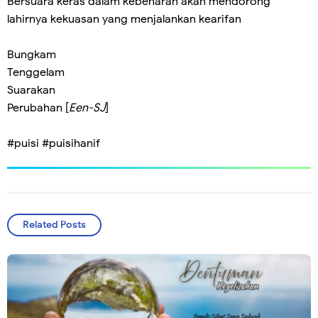
Bersuara keras dalam kebenaran akan mendorong
lahirnya kekuasan yang menjalankan kearifan
Bungkam
Tenggelam
Suarakan
Perubahan [
Een-SJ
]
#puisi #puisihanif
Related Posts