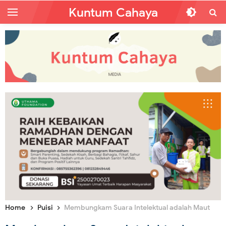
Kuntum Cahaya
Home
Puisi
Membungkam Suara Intelektual adalah Maut