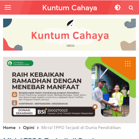
Kuntum Cahaya
Home
Opini
Miris! TPPO Terjadi di Dunia Pendidikan