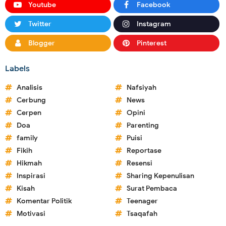
Youtube
Facebook
Twitter
Instagram
Blogger
Pinterest
Labels
Analisis
Nafsiyah
Cerbung
News
Cerpen
Opini
Doa
Parenting
family
Puisi
Fikih
Reportase
Hikmah
Resensi
Inspirasi
Sharing Kepenulisan
Kisah
Surat Pembaca
Komentar Politik
Teenager
Motivasi
Tsaqafah