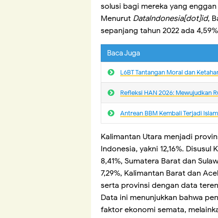
solusi bagi mereka yang enggan 
Menurut
DataIndonesia[dot]id
, 
sepanjang tahun 2022 ada 4,59% 
Baca Juga
L6BT Tantangan Moral dan Ketaha
Refleksi HAN 2026: Mewujudkan R
Antrean BBM Kembali Terjadi lsla
Kalimantan Utara menjadi provins
Indonesia, yakni 12,16%. Disusul
8,41%, Sumatera Barat dan Sula
7,29%, Kalimantan Barat dan Ac
serta provinsi dengan data teren
Data ini menunjukkan bahwa pen
faktor ekonomi semata, melaink