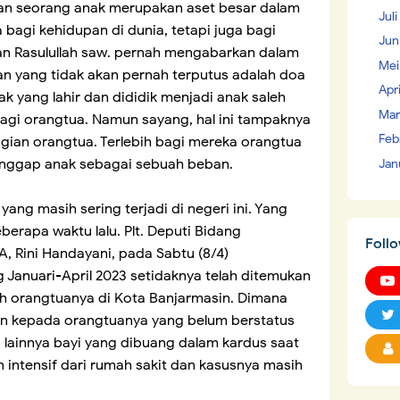
ran seorang anak merupakan aset besar dalam
Juli
bagi kehidupan di dunia, tetapi juga bagi
Jun
kan Rasulullah saw. pernah mengabarkan dalam
Mei
n yang tidak akan pernah terputus adalah doa
Apr
k yang lahir dan dididik menjadi anak saleh
Mar
agi orangtua. Namun sayang, hal ini tampaknya
Feb
gian orangtua. Terlebih bagi mereka orangtua
nggap anak sebagai sebuah beban.
Jan
yang masih sering terjadi di negeri ini. Yang
berapa waktu lalu. Plt. Deputi Bidang
Foll
Rini Handayani, pada Sabtu (8/4)
anuari-April 2023 setidaknya telah ditemukan
eh orangtuanya di Kota Banjarmasin. Dimana
kan kepada orangtuanya yang belum berstatus
 lainnya bayi yang dibuang dalam kardus saat
 intensif dari rumah sakit dan kasusnya masih