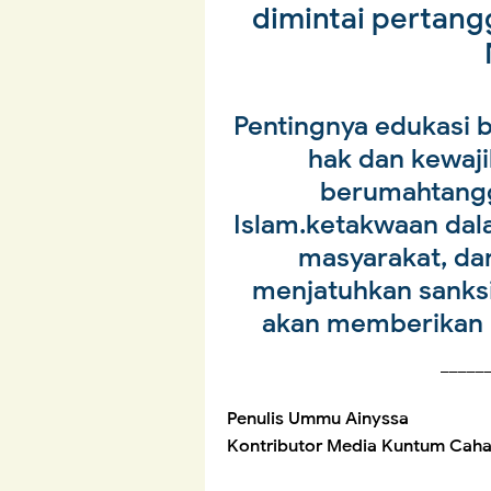
dimintai pertan
Pentingnya edukasi b
hak dan kewaj
berumahtangg
Islam.ketakwaan dala
masyarakat, da
menjatuhkan sanksi
akan memberikan 
_____
Penulis Ummu Ainyssa
Kontributor Media Kuntum Cah