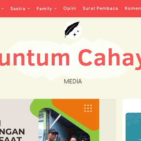
Opini
Surat Pembaca
Koment
Sastra
Family