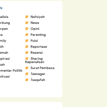
ls
alisis
Nafsiyah
erbung
News
erpen
Opini
oa
Parenting
mily
Puisi
kih
Reportase
ikmah
Resensi
spirasi
Sharing
Kepenulisan
sah
Surat Pembaca
mentar Politik
Teenager
tivasi
Tsaqafah