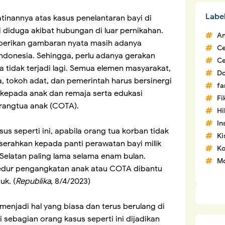
Labe
inannya atas kasus penelantaran bayi di
ni diduga akibat hubungan di luar pernikahan.
An
mberikan gambaran nyata masih adanya
C
Indonesia. Sehingga, perlu adanya gerakan
C
 tidak terjadi lagi. Semua elemen masyarakat,
D
a, tokoh adat, dan pemerintah harus bersinergi
fa
kepada anak dan remaja serta edukasi
Fi
orangtua anak (COTA).
H
In
s seperti ini, apabila orang tua korban tidak
Ki
serahkan kepada panti perawatan bayi milik
Ko
 Selatan paling lama selama enam bulan.
Mo
sedur pengangkatan anak atau COTA dibantu
uk. (
Republika
, 8/4/2023)
menjadi hal yang biasa dan terus berulang di
i sebagian orang kasus seperti ini dijadikan