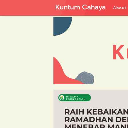
Kuntum Cahaya
About