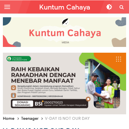
Kuntum Cahaya
Home
Teenager
V-DAY IS NOT OUR DAY