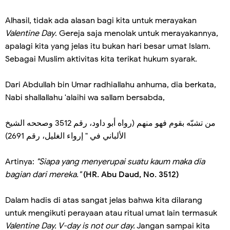
Alhasil, tidak ada alasan bagi kita untuk merayakan
Valentine Day
. Gereja saja menolak untuk merayakannya,
apalagi kita yang jelas itu bukan hari besar umat Islam.
Sebagai Muslim aktivitas kita terikat hukum syarak.
Dari Abdullah bin Umar radhiallahu anhuma, dia berkata,
Nabi shallallahu 'alaihi wa sallam bersabda,
من تشبّه بقوم فهو منهم (رواه أبو داود، رقم 3512 وصححه الشيخ
الألباني في " إرواء الغليل، رقم 2691)
Artinya:
"Siapa yang menyerupai suatu kaum maka dia
bagian dari mereka."
(HR. Abu Daud, No. 3512)
Dalam hadis di atas sangat jelas bahwa kita dilarang
untuk mengikuti perayaan atau ritual umat lain termasuk
Valentine Day. V-day is not our day.
Jangan sampai kita