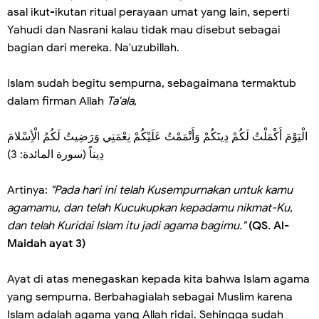
asal ikut-ikutan ritual perayaan umat yang lain, seperti
Yahudi dan Nasrani kalau tidak mau disebut sebagai
bagian dari mereka. Na'uzubillah.
Islam sudah begitu sempurna, sebagaimana termaktub
dalam firman Allah
Ta'ala
,
الْيَوْمَ أَكْمَلْتُ لَكُمْ دِينَكُمْ وَأَتْمَمْتُ عَلَيْكُمْ نِعْمَتِي وَرَضِيتُ لَكُمُ الْأِسْلامَ
دِيناً (سورة المائدة: 3)
Artinya:
"Pada hari ini telah Kusempurnakan untuk kamu
agamamu, dan telah Kucukupkan kepadamu nikmat-Ku,
dan telah Kuridai Islam itu jadi agama bagimu."
(QS. Al-
Maidah ayat 3)
Ayat di atas menegaskan kepada kita bahwa Islam agama
yang sempurna. Berbahagialah sebagai Muslim karena
Islam adalah agama yang Allah ridai. Sehingga sudah