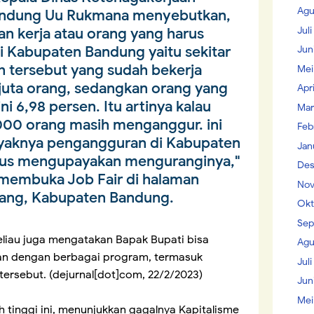
Agu
Bandung Uu Rukmana menyebutkan,
Jul
 kerja atau orang yang harus
i Kabupaten Bandung yaitu sekitar
Jun
ah tersebut yang sudah bekerja
Mei
8 juta orang, sedangkan orang yang
Apr
i 6,98 persen. Itu artinya kalau
Mar
.000 orang masih menganggur. ini
Feb
yaknya pengangguran di Kabupaten
Jan
erus mengupayakan menguranginya,"
Des
 membuka Job Fair di halaman
Nov
ang, Kabupaten Bandung.
Okt
Sep
eliau juga mengatakan Bapak Bupati bisa
Agu
n dengan berbagai program, termasuk
Juli
tersebut. (dejurnal[dot]com, 22/2/2023)
Jun
Mei
tinggi ini, menunjukkan gagalnya Kapitalisme