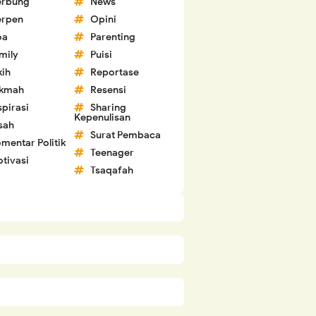
erbung
News
erpen
Opini
oa
Parenting
mily
Puisi
kih
Reportase
ikmah
Resensi
spirasi
Sharing
Kepenulisan
sah
Surat Pembaca
mentar Politik
Teenager
tivasi
Tsaqafah