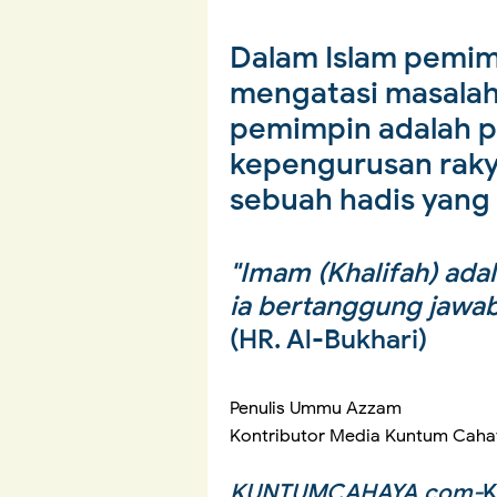
Dalam Islam pemi
mengatasi masalah
pemimpin adalah 
kepengurusan rak
sebuah hadis yan
"Imam (Khalifah) adal
ia bertanggung jawab
(HR. Al-Bukhari)
Penulis Ummu Azzam
Kontributor Media Kuntum Caha
KUNTUMCAHAYA.com-
K