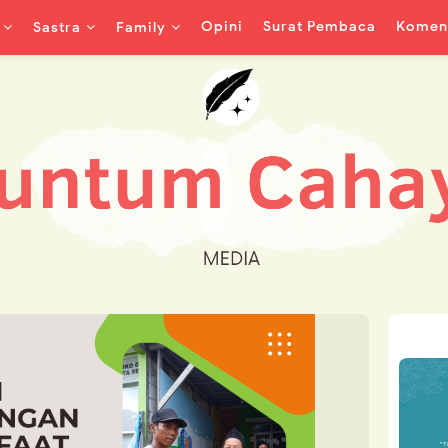
Opini
Surat Pembaca
Koment
Sastra
Family