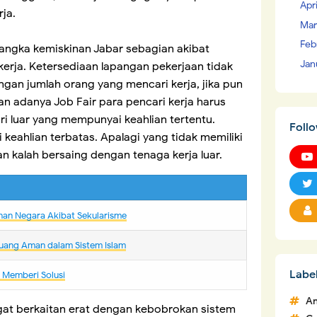
Apr
rja.
Mar
Feb
 angka kemiskinan Jabar sebagian akibat
Jan
kerja. Ketersediaan lapangan pekerjaan tidak
gan jumlah orang yang mencari kerja, jika pun
an adanya Job Fair para pencari kerja harus
i luar yang mempunyai keahlian tertentu.
Foll
keahlian terbatas. Apalagi yang tidak memiliki
n kalah bersaing dengan tenaga kerja luar.
nan Negara Akibat Sekularisme
uang Aman dalam Sistem Islam
Labe
m Memberi Solusi
An
gat berkaitan erat dengan kebobrokan sistem