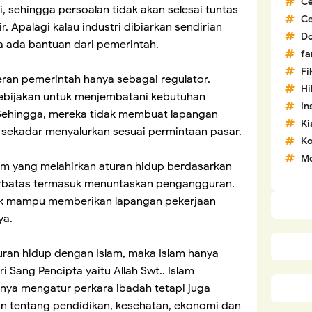
C
, sehingga persoalan tidak akan selesai tuntas
C
 Apalagi kalau industri dibiarkan sendirian
D
 ada bantuan dari pemerintah.
fa
Fi
peran pemerintah hanya sebagai regulator.
H
ebijakan untuk menjembatani kebutuhan
In
Sehingga, mereka tidak membuat lapangan
Ki
n sekadar menyalurkan sesuai permintaan pasar.
Ko
Mo
em yang melahirkan aturan hidup berdasarkan
terbatas termasuk menuntaskan pengangguran.
idak mampu memberikan lapangan pekerjaan
ya.
uran hidup dengan Islam, maka Islam hanya
ri Sang Pencipta yaitu Allah Swt.. Islam
ya mengatur perkara ibadah tetapi juga
an tentang pendidikan, kesehatan, ekonomi dan