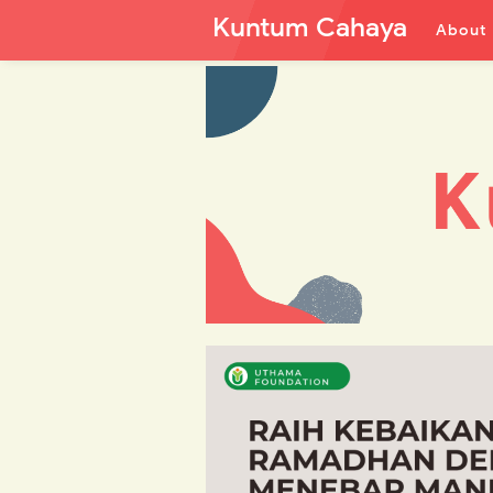
Kuntum Cahaya
About