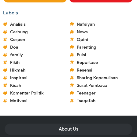
Labels
Analisis
Nafsiyah
Cerbung
News
Cerpen
Opini
Doa
Parenting
family
Puisi
Fikih
Reportase
Hikmah
Resensi
Inspirasi
Sharing Kepenulisan
Kisah
Surat Pembaca
Komentar Politik
Teenager
Motivasi
Tsaqafah
About Us