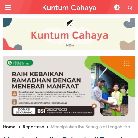
Kuntum Cahaya
Home
Reportase
Menciptakan Ibu Bahagia di Tengah Problematika Melanda