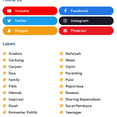
Follow Us
Youtube
Facebook
Twitter
Instagram
Blogger
Pinterest
Labels
Analisis
Nafsiyah
Cerbung
News
Cerpen
Opini
Doa
Parenting
family
Puisi
Fikih
Reportase
Hikmah
Resensi
Inspirasi
Sharing Kepenulisan
Kisah
Surat Pembaca
Komentar Politik
Teenager