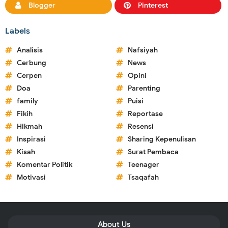
Blogger
Pinterest
Labels
Analisis
Nafsiyah
Cerbung
News
Cerpen
Opini
Doa
Parenting
family
Puisi
Fikih
Reportase
Hikmah
Resensi
Inspirasi
Sharing Kepenulisan
Kisah
Surat Pembaca
Komentar Politik
Teenager
Motivasi
Tsaqafah
About Us