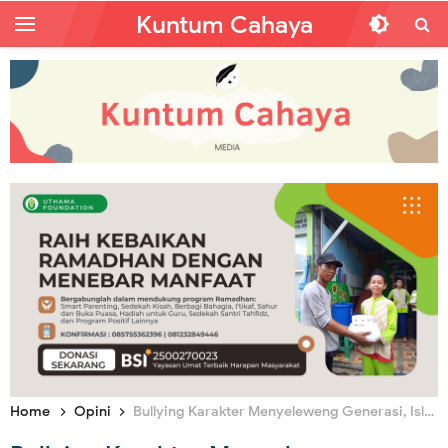
Kuntum Cahaya
Home
Opini
Bullying Karakter Menyeleweng Generasi, Islam Solusi Hakiki