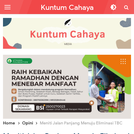
Kuntum Cahaya
Home
Opini
Meniti Jalan Panjang Menuju Eliminasi TBC