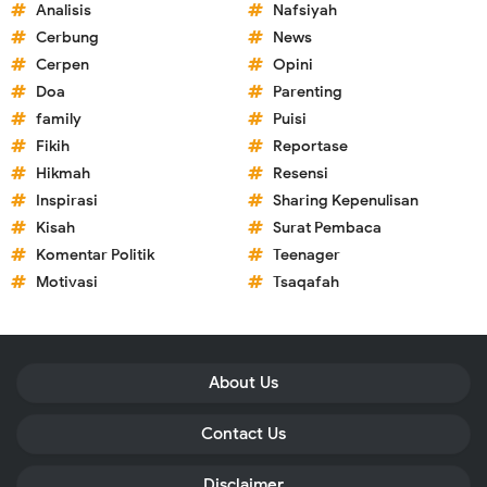
Analisis
Nafsiyah
Cerbung
News
Cerpen
Opini
Doa
Parenting
family
Puisi
Fikih
Reportase
Hikmah
Resensi
Inspirasi
Sharing Kepenulisan
Kisah
Surat Pembaca
Komentar Politik
Teenager
Motivasi
Tsaqafah
About Us
Contact Us
Disclaimer