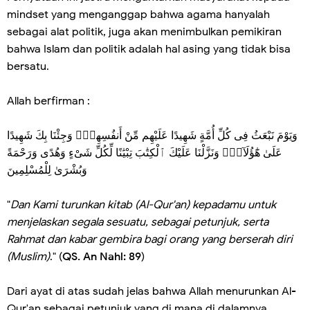
mindset yang menganggap bahwa agama hanyalah
sebagai alat politik, juga akan menimbulkan pemikiran
bahwa Islam dan politik adalah hal asing yang tidak bisa
bersatu.
Allah berfirman :
وَيَوْمَ نَبْعَثُ فِى كُلِّ أُمَّةٍ شَهِيدًا عَلَيْهِم مِّنْ أَنفُسِهِمْۖ وَجِئْنَا بِكَ شَهِيدًا
عَلَىٰ هَٰٓؤُلَآءِۚ وَنَزَّلْنَا عَلَيْكَ ٱلْكِتَٰبَ تِبْيَٰنًا لِّكُلِّ شَىْءٍ وَهُدًى وَرَحْمَةً
وَبُشْرَىٰ لِلْمُسْلِمِينَ
"
Dan Kami turunkan kitab (Al-Qur'an) kepadamu untuk
menjelaskan segala sesuatu, sebagai petunjuk, serta
Rahmat dan kabar gembira bagi orang yang berserah diri
(Muslim)
." (
QS. An Nahl: 89
)
Dari ayat di atas sudah jelas bahwa Allah menurunkan Al-
Qur'an sebagai petunjuk yang di mana di dalamnya