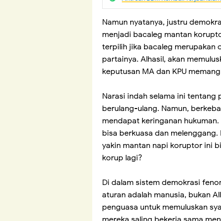
Namun nyatanya, justru demokras
menjadi bacaleg mantan korupto
terpilih jika bacaleg merupakan 
partainya. Alhasil, akan memulu
keputusan MA dan KPU memang d
Narasi indah selama ini tentan
berulang-ulang. Namun, berkebal
mendapat keringanan hukuman. B
bisa berkuasa dan melenggang. 
yakin mantan napi koruptor ini 
korup lagi?
Di dalam sistem demokrasi feno
aturan adalah manusia, bukan All
penguasa untuk memuluskan syah
mereka saling bekerja sama men