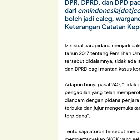
DPR, DPRD, dan DPD pad
dari
cnnindonesia[dot]c
boleh jadi caleg, wargan
Keterangan Catatan Kepo
Izin soal narapidana menjadi cal
tahun 2017 tentang Pemilihan Umu
tersebut didalamnya, tidak ada 
dan DPRD bagi mantan kasus ko
Adapun bunyi pasal 240, "Tidak 
pengadilan yang telah memperol
diancam dengan pidana penjara 5 
terbuka dan jujur mengemukaka
terpidana".
Tentu saja aturan tersebut men
mempertanyakan SKCK yang selam