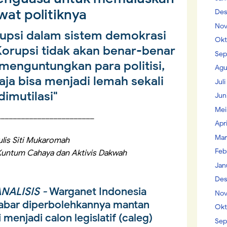
wat politiknya
Des
Nov
upsi dalam sistem demokrasi
Okt
Korupsi tidak akan benar-benar
Sep
 menguntungkan para politisi,
Agu
a bisa menjadi lemah sekali
Jul
dimutilasi"
Jun
Mei
________________________
Apr
Mar
ulis Siti Mukaromah
Feb
Kuntum Cahaya dan Aktivis Dakwah
Jan
Des
NALISIS -
Warganet Indonesia
Nov
abar diperbolehkannya mantan
Okt
menjadi calon legislatif (caleg)
Sep