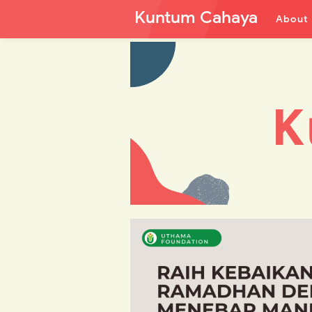
Kuntum Cahaya
About