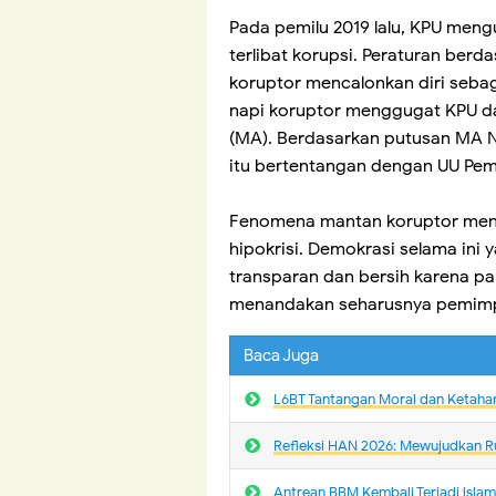
Pada pemilu 2019 lalu, KPU men
terlibat korupsi. Peraturan ber
koruptor mencalonkan diri seba
napi koruptor menggugat KPU d
(MA). Berdasarkan putusan MA N
itu bertentangan dengan UU Pemi
Fenomena mantan koruptor menj
hipokrisi. Demokrasi selama ini
transparan dan bersih karena pa
menandakan seharusnya pemimpin 
Baca Juga
L6BT Tantangan Moral dan Ketaha
Refleksi HAN 2026: Mewujudkan R
Antrean BBM Kembali Terjadi lsla