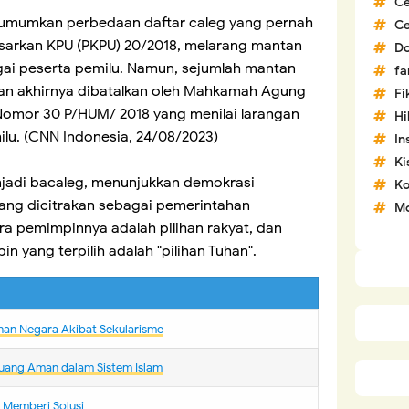
C
gumumkan perbedaan daftar caleg yang pernah
C
dasarkan KPU (PKPU) 20/2018, melarang mantan
D
gai peserta pemilu. Namun, sejumlah mantan
fa
an akhirnya dibatalkan oleh Mahkamah Agung
Fi
omor 30 P/HUM/ 2018 yang menilai larangan
H
lu. (CNN Indonesia, 24/08/2023)
In
Ki
adi bacaleg, menunjukkan demokrasi
Ko
 yang dicitrakan sebagai pemerintahan
Mo
ra pemimpinnya adalah pilihan rakyat, dan
yang terpilih adalah "pilihan Tuhan".
nan Negara Akibat Sekularisme
uang Aman dalam Sistem Islam
m Memberi Solusi