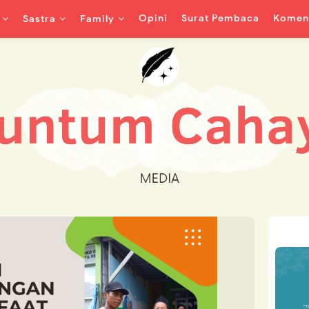
Opini
Surat Pembaca
Koment
Sastra
Family