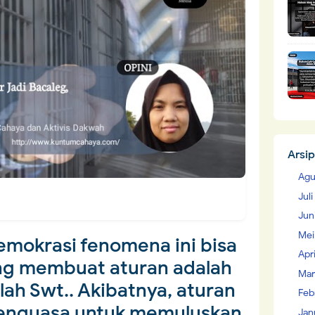
Arsip
Agu
Jul
Jun
Mei
emokrasi fenomena ini bisa
Apr
ang membuat aturan adalah
Mar
lah Swt.. Akibatnya, aturan
Feb
penguasa untuk memuluskan
Jan