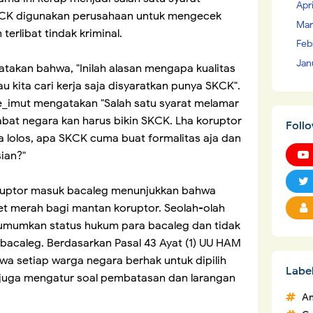
Apr
KCK digunakan perusahaan untuk mengecek
Mar
erlibat tindak kriminal.
Feb
Jan
takan bahwa, "Inilah alasan mengapa kualitas
 kita cari kerja saja disyaratkan punya SKCK".
e_imut mengatakan "Salah satu syarat melamar
bat negara kan harus bikin SKCK. Lha koruptor
Foll
 lolos, apa SKCK cuma buat formalitas aja dan
ian?"
ruptor masuk bacaleg menunjukkan bahwa
t merah bagi mantan koruptor. Seolah-olah
umumkan status hukum para bacaleg dan tidak
bacaleg. Berdasarkan Pasal 43 Ayat (1) UU HAM
 setiap warga negara berhak untuk dipilih
Labe
3 juga mengatur soal pembatasan dan larangan
An