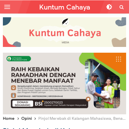
Kuntum Cahaya
Home
Opini
Pinjol Merebak di Kalangan Mahasiswa, Benarkah Akibat Buta Literasi Keuangan?