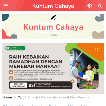
Kuntum Cahaya
Home
Opini
Pinjol Merajalela, Rakyat Kian Merana