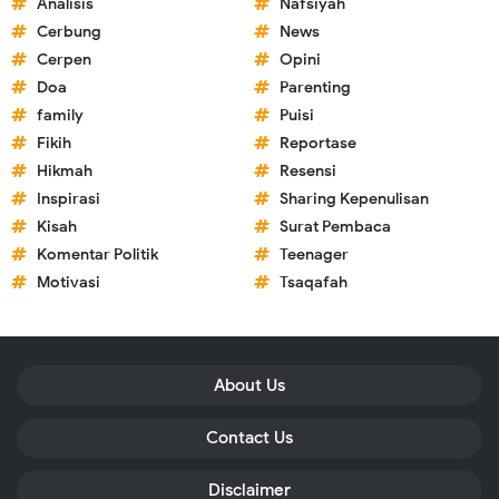
Analisis
Nafsiyah
Cerbung
News
Cerpen
Opini
Doa
Parenting
family
Puisi
Fikih
Reportase
Hikmah
Resensi
Inspirasi
Sharing Kepenulisan
Kisah
Surat Pembaca
Komentar Politik
Teenager
Motivasi
Tsaqafah
About Us
Contact Us
Disclaimer