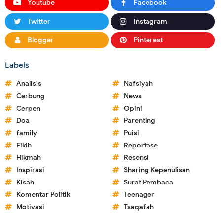
Youtube
Facebook
Twitter
Instagram
Blogger
Pinterest
Labels
Analisis
Nafsiyah
Cerbung
News
Cerpen
Opini
Doa
Parenting
family
Puisi
Fikih
Reportase
Hikmah
Resensi
Inspirasi
Sharing Kepenulisan
Kisah
Surat Pembaca
Komentar Politik
Teenager
Motivasi
Tsaqafah