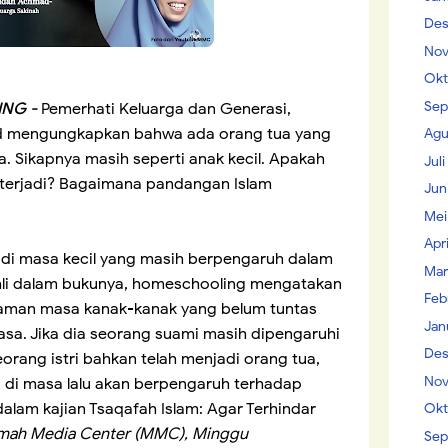
Des
Nov
Okt
Sep
NG -
Pemerhati Keluarga dan Generasi,
 mengungkapkan bahwa ada orang tua yang
Agu
. Sikapnya masih seperti anak kecil. Apakah
Jul
 terjadi? Bagaimana pandangan Islam
Jun
Mei
Apr
aku di masa kecil yang masih berpengaruh dalam
Mar
hli dalam bukunya, homeschooling mengatakan
Feb
aman masa kanak-kanak yang belum tuntas
Jan
a. Jika dia seorang suami masih dipengaruhi
Des
orang istri bahkan telah menjadi orang tua,
Nov
di masa lalu akan berpengaruh terhadap
dalam kajian Tsaqafah Islam: Agar Terhindar
Okt
mah Media Center (MMC), Minggu
Sep