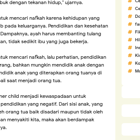
C
buk dengan tekanan hidup," ujarnya.
C
D
tuk mencari nafkah karena kehidupan yang
fa
ab pada keluarganya. Pendidikan dan kesehatan
Fi
. Dampaknya, ayah harus membanting tulang
H
n, tidak sedikit ibu yang juga bekerja.
In
Ki
tuk mencari nafkah, lalu perhatian, pendidikan
Ko
urang, bahkan mungkin mendidik anak dengan
Mo
didik anak yang diterapkan orang tuanya di
ali saat menjadi orang tua.
inner child menjadi kewaspadaan untuk
ndidikan yang negatif. Dari sisi anak, yang
leh orang tua baik disadari maupun tidak oleh
dan menyakiti kita, maka akan berdampak
nya.