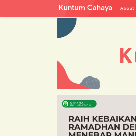
Kuntum Cahaya
About