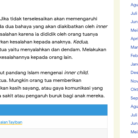
Agu
Jul
 Jika tidak terselesaikan akan memengaruhi
Jun
a dua bahaya yang akan diakibatkan oleh
inner
Mei
salahan karena ia dididik oleh orang tuanya
Apr
jarkan kesalahan kepada anaknya.
Kedua,
Mar
tua yaitu menyalahkan dan dendam. Melakukan
Feb
kesalahannya kepada orang lain.
Jan
dut pandang Islam mengenai
inner child.
Des
g tua. Mungkin orang tua memberikan
Nov
kan kasih sayang, atau gaya komunikasi yang
Okt
a sakit atau pengaruh buruk bagi anak mereka.
Sep
Agu
Juli
alan Tayiban
Jun
Mei