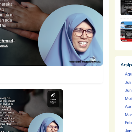
Arsip
Agu
Jul
Jun
Mei
Apr
Mar
Feb
Jan