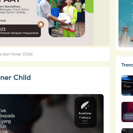
 dari Inner Child
Tren
nner Child