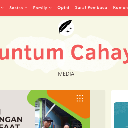
Opini
Surat Pembaca
Koment
Sastra
Family