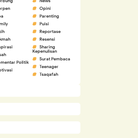
erbung
News
erpen
Opini
oa
Parenting
mily
Puisi
kih
Reportase
ikmah
Resensi
spirasi
Sharing
Kepenulisan
sah
Surat Pembaca
mentar Politik
Teenager
tivasi
Tsaqafah