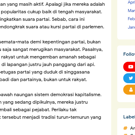
Apr
an yang masih aktif. Apalagi jika mereka adalah
Mar
i popularitas cukup baik di tengah masyarakat.
Feb
ngkatkan suara partai. Sebab, cara ini
ndongkrak suara atau kursi partai di parlemen.
Jan
t semata-mata demi kepentingan partai, bukan
tu saja sangat merugikan masyarakat. Pasalnya,
Foll
ng rakyat untuk mengemban amanah sebagai
 di lapangan justru jauh panggang dari api.
petugas partai yang duduk di singgasana
adi dan partainya, bukan untuk rakyat.
i bawah naungan sistem demokrasi kapitalisme.
yang sedang dipikulnya, mereka justru
bali sebagai pejabat. Perilaku tak
Labe
 tersebut menjadi tradisi turun-temurun yang
An