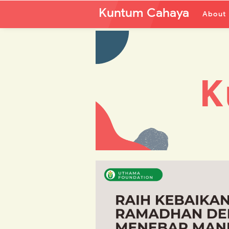
Kuntum Cahaya
About