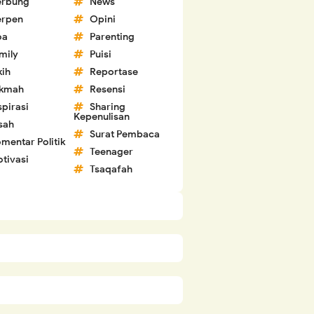
erbung
News
erpen
Opini
oa
Parenting
mily
Puisi
kih
Reportase
ikmah
Resensi
spirasi
Sharing
Kepenulisan
sah
Surat Pembaca
mentar Politik
Teenager
tivasi
Tsaqafah