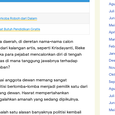
Agu
Jul
Jun
arkoba Roboh dari Dalam
Mei
t Butuh Pendidikan Gratis
Apr
Mar
la daerah, di deretan nama-nama calon
Feb
ari kalangan artis, seperti Krisdayanti, Rieke
Jan
ika para pejabat mencalonkan diri di tengah
Des
ntas di mana tanggung jawabnya terhadap
mban?
Nov
Okt
bagai anggota dewan memang sangat
Sep
itisi berlomba-lomba menjadi pemilik satu dari
Agu
 ruang dewan. Hasrat mempertahankan
Juli
galahkan amanah yang sedang dipikulnya.
Jun
Mei
i salah satu alasan banyaknya politisi kembali