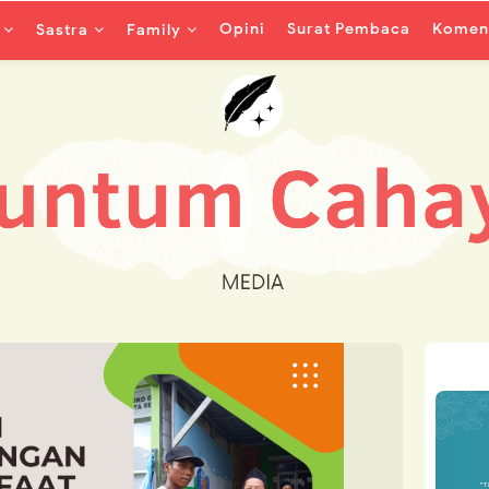
Opini
Surat Pembaca
Koment
Sastra
Family