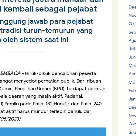
i kembali sebagai pejabat
Des
Nov
tanggung jawab para pejabat
Okt
 tradisi turun-temurun yang
Sep
 oleh sistem saat ini
Agu
Jul
___________________
Jun
Mei
PEMBACA -
Hiruk-pikuk pencalonan peserta
Apr
ngat menyedot perhatian publik. Dari ribuan
Mar
omisi Pemilihan Umum (KPU), terdapat deretan
Feb
la daerah yang masih aktif. Padahal,
Jan
 Pemilu pada Pasal 182 Huruf k dan Pasal 240
Des
at aktif harus mundur terlebih dahulu dari
Nov
1/05/2023)
Okt
Sep