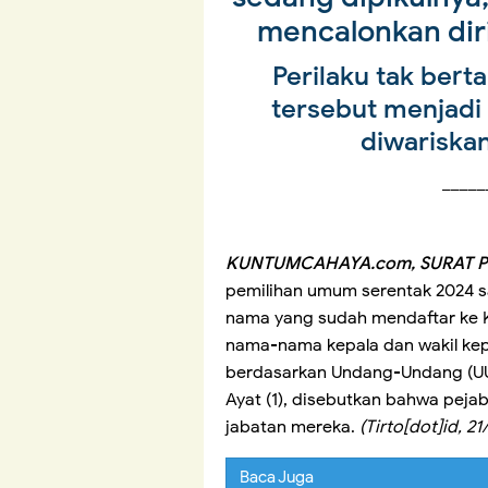
mencalonkan dir
Perilaku tak ber
tersebut menjadi
diwariskan
_____
KUNTUMCAHAYA.com, SURAT 
pemilihan umum serentak 2024 sa
nama yang sudah mendaftar ke K
nama-nama kepala dan wakil kepa
berdasarkan Undang-Undang (UU)
Ayat (1), disebutkan bahwa pejab
jabatan mereka.
(Tirto[dot]id, 2
Baca Juga