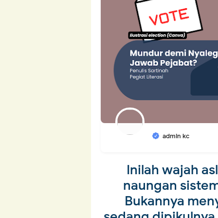
admin kc
Inilah wajah as
naungan sistem
Bukannya meny
sedang dipikulnya