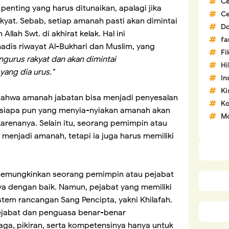
C
penting yang harus ditunaikan, apalagi jika
C
yat. Sebab, setiap amanah pasti akan dimintai
D
lah Swt. di akhirat kelak. Hal ini
fa
dis riwayat Al-Bukhari dan Muslim, yang
Fi
gurus rakyat dan akan dimintai
H
yang dia urus."
In
Ki
 bahwa amanah jabatan bisa menjadi penyesalan
Ko
a, siapa pun yang menyia-nyiakan amanah akan
Mo
karenanya. Selain itu, seorang pemimpin atau
menjadi amanah, tetapi ia juga harus memiliki
 memungkinkan seorang pemimpin atau pejabat
dengan baik. Namun, pejabat yang memiliki
sistem rancangan Sang Pencipta, yakni Khilafah.
ejabat dan penguasa benar-benar
ga, pikiran, serta kompetensinya hanya untuk