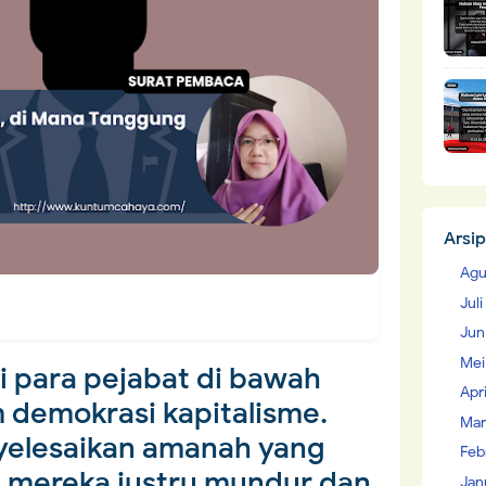
Arsip
Agu
Jul
Jun
Mei
li para pejabat di bawah
Apr
 demokrasi kapitalisme.
Mar
elesaikan amanah yang
Feb
, mereka justru mundur dan
Jan