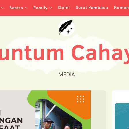
Opini
Surat Pembaca
Koment
Sastra
Family