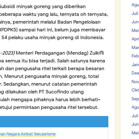
Agu
Subsidi minyak goreng yang diberikan
Jul
berapa waktu yang lalu, ternyata oh ternyata,
lnya, pemerintah melalui Badan Pengelolaan
Jun
BPDPKS) sampai hari ini, belum juga membayar
Mei
a 54 pelaku usaha minyak goreng di Indonesia.
Apr
Mar
-2023)
Menteri Perdagangan (Mendag) Zulkifli
Feb
a semua itu bisa terjadi. Salah satunya karena
Jan
h dan pengusaha ritel terkait berapa besaran
Des
an. Menurut pengusaha minyak goreng, total
Nov
iar. Sedangkan, menurut catatan pemerintah
Okt
ang dilakukan oleh PT Sucofindo utang
Sep
tulah mengapa pihaknya harus lebih berhati-
etujui permintaan pengusaha ritel tersebut.
Agu
Juli
Jun
Mei
nan Negara Akibat Sekularisme