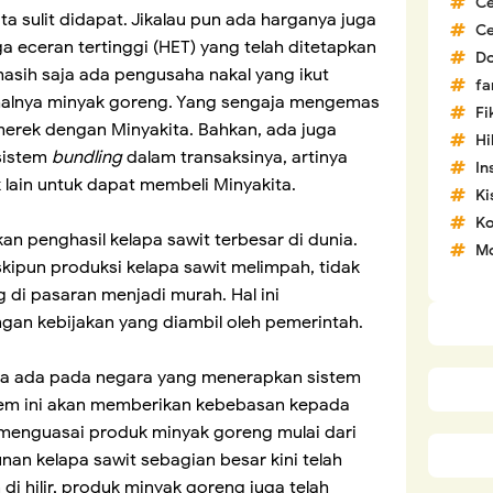
C
ta sulit didapat. Jikalau pun ada harganya juga
C
rga eceran tertinggi (HET) yang telah ditetapkan
D
masih saja ada pengusaha nakal yang ikut
fa
alnya minyak goreng. Yang sengaja mengemas
Fi
merek dengan Minyakita. Bahkan, ada juga
H
sistem
bundling
dalam transaksinya, artinya
In
lain untuk dapat membeli Minyakita.
Ki
Ko
kan penghasil kelapa sawit terbesar di dunia.
Mo
ipun produksi kelapa sawit melimpah, tidak
 di pasaran menjadi murah. Hal ini
gan kebijakan yang diambil oleh pemerintah.
a ada pada negara yang menerapkan sistem
tem ini akan memberikan kebebasan kepada
 menguasai produk minyak goreng mulai dari
bunan kelapa sawit sebagian besar kini telah
di hilir, produk minyak goreng juga telah