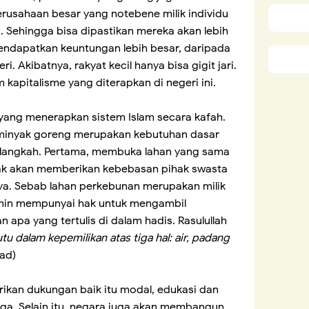
rusahaan besar yang notebene milik individu
 Sehingga bisa dipastikan mereka akan lebih
dapatkan keuntungan lebih besar, daripada
 Akibatnya, rakyat kecil hanya bisa gigit jari.
m kapitalisme yang diterapkan di negeri ini.
yang menerapkan sistem Islam secara kafah.
minyak goreng merupakan kebutuhan dasar
 langkah. Pertama, membuka lahan yang sama
idak akan memberikan kebebasan pihak swasta
ya. Sebab lahan perkebunan merupakan milik
min mempunyai hak untuk mengambil
n apa yang tertulis di dalam hadis. Rasulullah
u dalam kepemilikan atas tiga hal: air, padang
ad)
ikan dukungan baik itu modal, edukasi dan
jaga. Selain itu, negara juga akan membangun