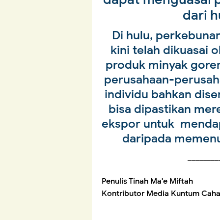
dari h
Di hulu, perkebuna
kini telah dikuasai 
produk minyak goren
perusahaan-perusaha
individu bahkan dis
bisa dipastikan me
ekspor untuk mendap
daripada memenu
________
Penulis Tinah Ma'e Miftah
Kontributor Media Kuntum Caha