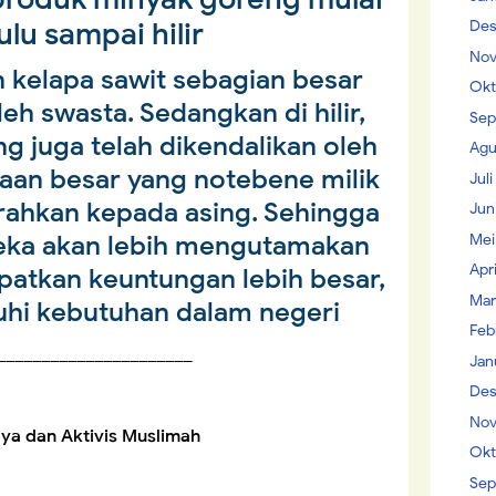
ulu sampai hilir
Des
Nov
n kelapa sawit sebagian besar
Okt
oleh swasta. Sedangkan di hilir,
Sep
g juga telah dikendalikan oleh
Agu
an besar yang notebene milik
Jul
erahkan kepada asing. Sehingga
Jun
reka akan lebih mengutamakan
Mei
Apr
atkan keuntungan lebih besar,
Mar
hi kebutuhan dalam negeri
Feb
______________________
Jan
Des
Nov
ya dan Aktivis Muslimah
Okt
Sep