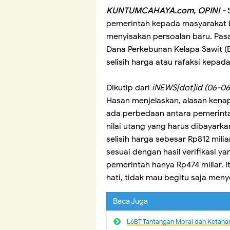
KUNTUMCAHAYA.com, OPINI -
pemerintah kepada masyarakat be
menyisakan persoalan baru. Pasa
Dana Perkebunan Kelapa Sawit (
selisih harga atau rafaksi kepad
Dikutip dari
iNEWS[dot]id (06-06
Hasan menjelaskan, alasan kenap
ada perbedaan antara pemerinta
nilai utang yang harus dibayark
selisih harga sebesar Rp812 mil
sesuai dengan hasil verifikasi y
pemerintah hanya Rp474 miliar. I
hati, tidak mau begitu saja meny
Baca Juga
L6BT Tantangan Moral dan Ketaha