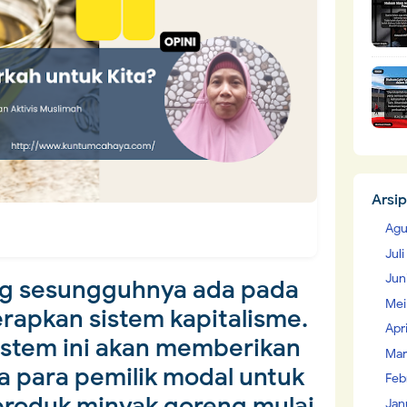
Arsip
Agu
Jul
Jun
ng sesungguhnya ada pada
Mei
apkan sistem kapitalisme.
Apr
stem ini akan memberikan
Mar
 para pemilik modal untuk
Feb
roduk minyak goreng mulai
Jan