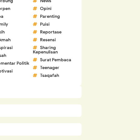
erbung
News
erpen
Opini
oa
Parenting
mily
Puisi
kih
Reportase
ikmah
Resensi
spirasi
Sharing
Kepenulisan
sah
Surat Pembaca
mentar Politik
Teenager
tivasi
Tsaqafah