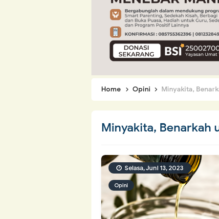
Home
Opini
Minyakita, Benark
Minyakita, Benarkah 
Selasa, Juni 13, 2023
Opini