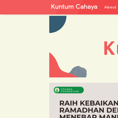
Kuntum Cahaya
About