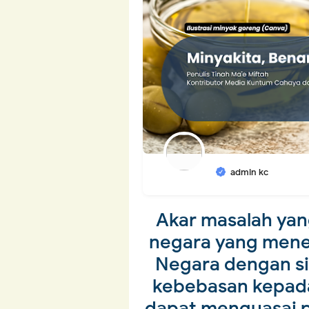
admin kc
Akar masalah ya
negara yang mener
Negara dengan si
kebebasan kepada
dapat menguasai p