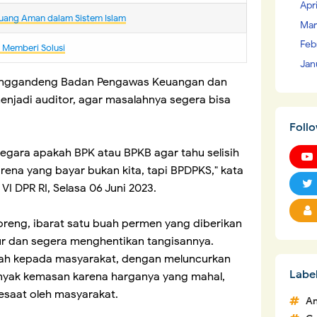
Apr
uang Aman dalam Sistem Islam
Mar
Feb
m Memberi Solusi
Jan
enggandeng Badan Pengawas Keuangan dan
njadi auditor, agar masalahnya segera bisa
Foll
negara apakah BPK atau BPKB agar tahu selisih
ena yang bayar bukan kita, tapi BPDPKS," kata
VI DPR RI, Selasa 06 Juni 2023.
oreng, ibarat satu buah permen yang diberikan
bur dan segera menghentikan tangisannya.
tah kepada masyarakat, dengan meluncurkan
Labe
nyak kemasan karena harganya yang mahal,
esaat oleh masyarakat.
An