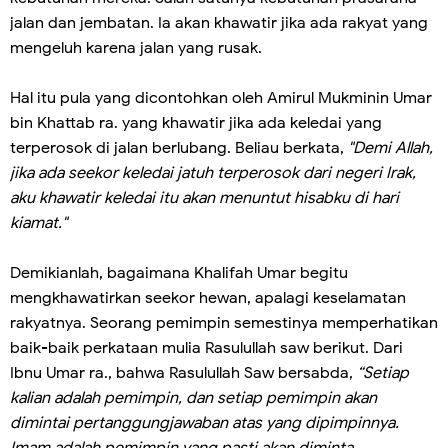
jalan dan jembatan. Ia akan khawatir jika ada rakyat yang
mengeluh karena jalan yang rusak.
Hal itu pula yang dicontohkan oleh Amirul Mukminin Umar
bin Khattab ra. yang khawatir jika ada keledai yang
terperosok di jalan berlubang. Beliau berkata,
"Demi Allah,
jika ada seekor keledai jatuh terperosok dari negeri Irak,
aku khawatir keledai itu akan menuntut hisabku di hari
kiamat."
Demikianlah, bagaimana Khalifah Umar begitu
mengkhawatirkan seekor hewan, apalagi keselamatan
rakyatnya. Seorang pemimpin semestinya memperhatikan
baik-baik perkataan mulia Rasulullah saw berikut. Dari
Ibnu Umar ra., bahwa Rasulullah Saw bersabda,
“Setiap
kalian adalah pemimpin, dan setiap pemimpin akan
dimintai pertanggungjawaban atas yang dipimpinnya.
Imam adalah pemimpin yang pasti akan diminta