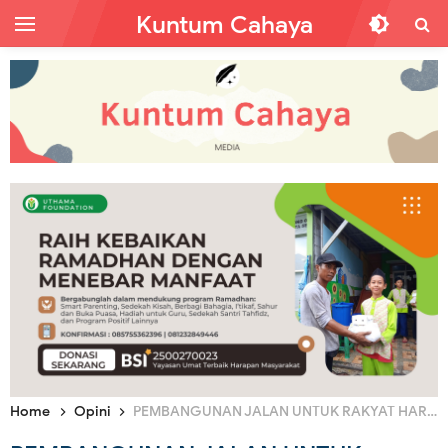
Kuntum Cahaya
Home
Opini
PEMBANGUNAN JALAN UNTUK RAKYAT HARUS JADI PRIORITAS